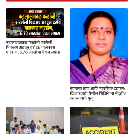
कडलासजवळ फळांनी भरलेली
पिकअप अडवून दरोडा; चालकास
मारहाण, 6.70 लाखांचा ऐवज लंपास
कामाचा ताण आणि मानसिक दडपण:
खिलारवाडी येथील शिक्षिकेचा मेंदूतील
रक्तस्त्रावाने मृत्यू