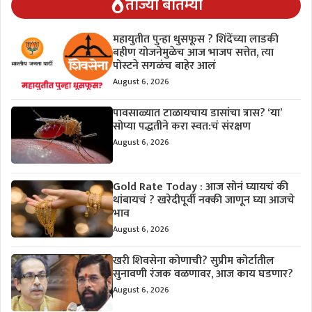
ताज्या बातम्या
महायुतीत पुन्हा धुसफूस ? शिंदेंच्या लाडकी
बहीण योजनेमुळेच आज भाजप सत्तेत, त्या
पोस्टने सगळंच बाहेर आलं
August 6, 2026
पावसाळ्यात टाळायचाय डासांचा त्रास? ‘या’
सोप्या पद्धतीने करा स्वत:चं संरक्षण
August 6, 2026
Gold Rate Today : आज सोनं घ्यायचं की
थांबायचं ? खरेदीपूर्वी नक्की जाणून घ्या आजचे
भाव
August 6, 2026
खरी शिवसेना कोणाची? सुप्रीम कोर्टातील
सुनावणी रंजक वळणावर, आज काय घडणार?
August 6, 2026