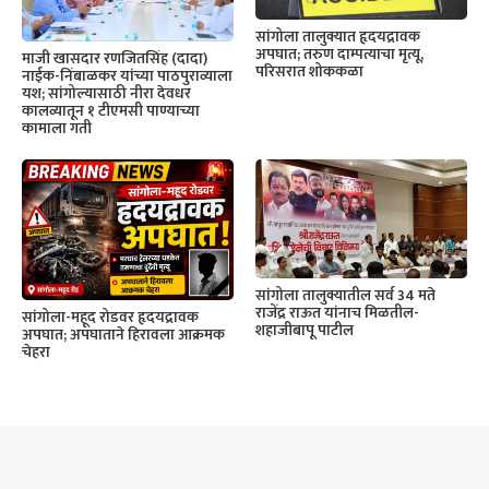
सांगोला तालुक्यात हृदयद्रावक
अपघात; तरुण दाम्पत्याचा मृत्यू,
माजी खासदार रणजितसिंह (दादा)
परिसरात शोककळा
नाईक-निंबाळकर यांच्या पाठपुराव्याला
यश; सांगोल्यासाठी नीरा देवधर
कालव्यातून १ टीएमसी पाण्याच्या
कामाला गती
सांगोला तालुक्यातील सर्व 34 मते
राजेंद्र राऊत यांनाच मिळतील-
सांगोला-महूद रोडवर हृदयद्रावक
शहाजीबापू पाटील
अपघात; अपघाताने हिरावला आक्रमक
चेहरा