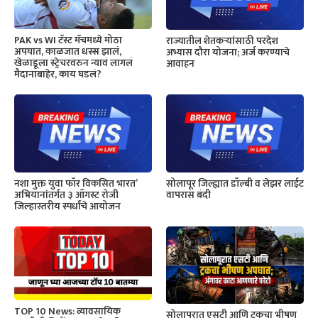
PAK vs WI टॅस्ट मॅचमध्ये मोठा
राज्यातील शेतकऱ्यांसाठी परदेश
अपघात, काळजात धस्स झालं,
अभ्यास दौरा योजना; अर्ज करण्याचे
खेळाडूला स्ट्रेचरवरुन न्यावं लागलं
आवाहन
मैदानाबाहेर, काय घडलं?
नशा मुक्त युवा फॉर विकसित भारत’
सोलापूर जिल्ह्यात डॉल्बी व लेझर लाईट
अभियानांतर्गत ३ ऑगस्ट रोजी
वापरास बंदी
जिल्हास्तरीय स्पर्धांचे आयोजन
TOP 10 News: व्यावसायिक
सोलापुरात एसटी आणि ट्रकचा भीषण