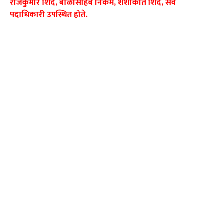
राजकुमार शिंदे, बाळासाहेब निकम, शशीकांत शिंदे, सर्व
पदाधिकारी उपस्थित होते.