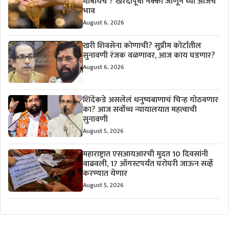
थांबायचं ? खरेदीपूर्वी नक्की जाणून घ्या आजचे
भाव
August 6, 2026
खरी शिवसेना कोणाची? सुप्रीम कोर्टातील
सुनावणी रंजक वळणावर, आज काय घडणार?
August 6, 2026
शिंदेंकडे असलेलं धनुष्यबाणाचं चिन्ह गोठवणार
का? आज सर्वोच्च न्यायालयात महत्वाची
सुनावणी
August 5, 2026
महाराष्ट्रात एसआयआरची मुदत 10 दिवसांनी
वाढवली, 17 ऑगस्टपर्यंत घरोघरी जाऊन सर्व्हे
करण्यात येणार
August 5, 2026