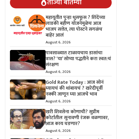
ताज्या बातम्या
महायुतीत पुन्हा धुसफूस ? शिंदेंच्या
लाडकी बहीण योजनेमुळेच आज
भाजप सत्तेत, त्या पोस्टने सगळंच
बाहेर आलं
August 6, 2026
पावसाळ्यात टाळायचाय डासांचा
त्रास? ‘या’ सोप्या पद्धतीने करा स्वत:चं
संरक्षण
August 6, 2026
Gold Rate Today : आज सोनं
घ्यायचं की थांबायचं ? खरेदीपूर्वी
नक्की जाणून घ्या आजचे भाव
August 6, 2026
खरी शिवसेना कोणाची? सुप्रीम
कोर्टातील सुनावणी रंजक वळणावर,
आज काय घडणार?
August 6, 2026