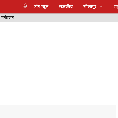
टॉप न्यूज
राजकीय
सोलापूर
महा
मनोरंजन