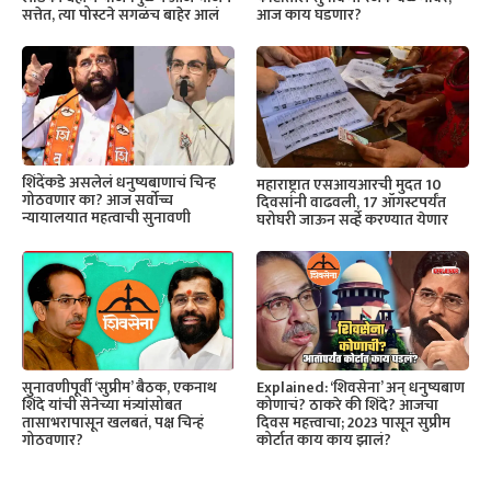
सत्तेत, त्या पोस्टने सगळंच बाहेर आलं
आज काय घडणार?
शिंदेंकडे असलेलं धनुष्यबाणाचं चिन्ह
महाराष्ट्रात एसआयआरची मुदत 10
गोठवणार का? आज सर्वोच्च
दिवसांनी वाढवली, 17 ऑगस्टपर्यंत
न्यायालयात महत्वाची सुनावणी
घरोघरी जाऊन सर्व्हे करण्यात येणार
सुनावणीपूर्वी ‘सुप्रीम’ बैठक, एकनाथ
Explained: ‘शिवसेना’ अन् धनुष्यबाण
शिंदे यांची सेनेच्या मंत्र्यांसोबत
कोणाचं? ठाकरे की शिंदे? आजचा
तासाभरापासून खलबतं, पक्ष चिन्हं
दिवस महत्त्वाचा; 2023 पासून सुप्रीम
गोठवणार?
कोर्टात काय काय झालं?