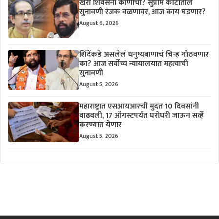
खरी शिवसेना कोणाची? सुप्रीम कोर्टातील
सुनावणी रंजक वळणावर, आज काय घडणार?
August 6, 2026
शिंदेंकडे असलेलं धनुष्यबाणाचं चिन्ह गोठवणार
का? आज सर्वोच्च न्यायालयात महत्वाची
सुनावणी
August 5, 2026
महाराष्ट्रात एसआयआरची मुदत 10 दिवसांनी
वाढवली, 17 ऑगस्टपर्यंत घरोघरी जाऊन सर्व्हे
करण्यात येणार
August 5, 2026