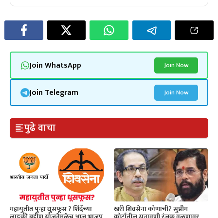
Join WhatsApp
Join Now
Join Telegram
Join Now
पुढे वाचा
महायुतीत पुन्हा धुसफूस ? शिंदेंच्या
खरी शिवसेना कोणाची? सुप्रीम
लाडकी बहीण योजनेमुळेच आज भाजप
कोर्टातील सुनावणी रंजक वळणावर,