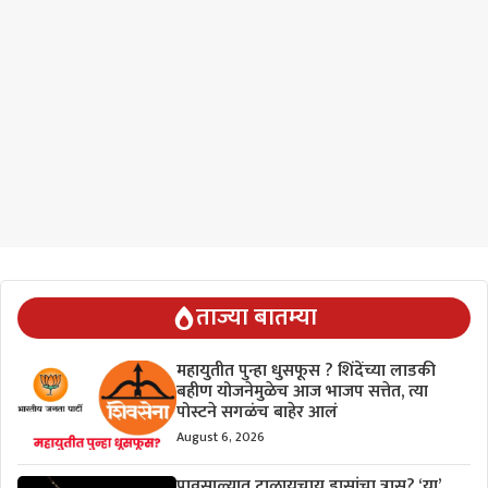
ताज्या बातम्या
महायुतीत पुन्हा धुसफूस ? शिंदेंच्या लाडकी
बहीण योजनेमुळेच आज भाजप सत्तेत, त्या
पोस्टने सगळंच बाहेर आलं
August 6, 2026
पावसाळ्यात टाळायचाय डासांचा त्रास? ‘या’