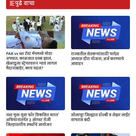
पुढे वाचा
PAK vs WI टॅस्ट मॅचमध्ये मोठा
राज्यातील शेतकऱ्यांसाठी परदेश
अपघात, काळजात धस्स झालं,
अभ्यास दौरा योजना; अर्ज करण्याचे
खेळाडूला स्ट्रेचरवरुन न्यावं लागलं
आवाहन
मैदानाबाहेर, काय घडलं?
नशा मुक्त युवा फॉर विकसित भारत’
सोलापूर जिल्ह्यात डॉल्बी व लेझर लाईट
अभियानांतर्गत ३ ऑगस्ट रोजी
वापरास बंदी
जिल्हास्तरीय स्पर्धांचे आयोजन