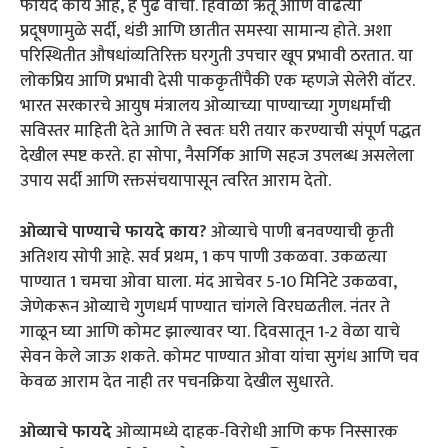
फायदे काय आहे, हे पुढे वाचा. हिवाळा ऋतू आणि वाढत्या
प्रदूषणामुळे सर्दी, थंडी आणि छातीत समस्या सामान्य होते. अशा
परिस्थितीत औषधांव्यतिरिक्त घरगुती उपचार खूप प्रभावी ठरतात. या
लोकप्रिय आणि प्रभावी देसी पाककृतींपैकी एक म्हणजे सेलेरी वॉटर.
भारत सरकारचे आयुष मंत्रालय ओव्याच्या पाण्याच्या गुणधर्मांची
सविस्तर माहिती देते आणि ते स्वतः घरी तयार करण्याची संपूर्ण पद्धत
देखील स्पष्ट करते. हा सोपा, नैसर्गिक आणि सहज उपलब्ध असलेला
उपाय सर्दी आणि रक्तसंचयापासून त्वरित आराम देतो.
ओव्याचे पाण्याचे फायदे काय?
ओव्याचे पाणी बनवण्याची कृती
अतिशय सोपी आहे. सर्व प्रथम, 1 कप पाणी उकळवा. उकळत्या
पाण्यात 1 चमचा ओवा घाला. मंद आचेवर 5-10 मिनिटे उकळवा,
जेणेकरून ओव्याचे गुणधर्म पाण्यात चांगले विरघळतील. नंतर ते
गाळून घ्या आणि कोमट झाल्यावर प्या. दिवसातून 1-2 वेळा याचे
सेवन केले जाऊ शकते. कोमट पाण्यात ओवा यांचा सुगंध आणि चव
केवळ आराम देत नाही तर पचनक्रिया देखील सुधारते.
ओव्याचे फायदे
ओव्यामध्ये दाहक-विरोधी आणि कफ निस्सारक