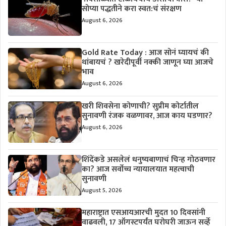
सोप्या पद्धतीने करा स्वत:चं संरक्षण
August 6, 2026
Gold Rate Today : आज सोनं घ्यायचं की
थांबायचं ? खरेदीपूर्वी नक्की जाणून घ्या आजचे
भाव
August 6, 2026
खरी शिवसेना कोणाची? सुप्रीम कोर्टातील
सुनावणी रंजक वळणावर, आज काय घडणार?
August 6, 2026
शिंदेंकडे असलेलं धनुष्यबाणाचं चिन्ह गोठवणार
का? आज सर्वोच्च न्यायालयात महत्वाची
सुनावणी
August 5, 2026
महाराष्ट्रात एसआयआरची मुदत 10 दिवसांनी
वाढवली, 17 ऑगस्टपर्यंत घरोघरी जाऊन सर्व्हे