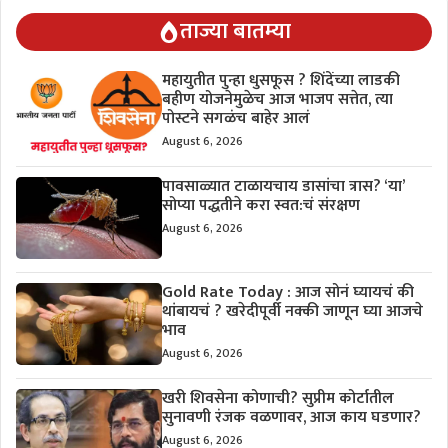
ताज्या बातम्या
महायुतीत पुन्हा धुसफूस ? शिंदेंच्या लाडकी
बहीण योजनेमुळेच आज भाजप सत्तेत, त्या
पोस्टने सगळंच बाहेर आलं
August 6, 2026
पावसाळ्यात टाळायचाय डासांचा त्रास? ‘या’
सोप्या पद्धतीने करा स्वत:चं संरक्षण
August 6, 2026
Gold Rate Today : आज सोनं घ्यायचं की
थांबायचं ? खरेदीपूर्वी नक्की जाणून घ्या आजचे
भाव
August 6, 2026
खरी शिवसेना कोणाची? सुप्रीम कोर्टातील
सुनावणी रंजक वळणावर, आज काय घडणार?
August 6, 2026