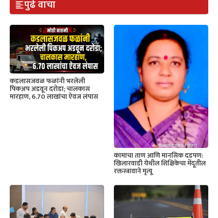
पुढे वाचा
कडलासजवळ फळांनी भरलेली
पिकअप अडवून दरोडा; चालकास
मारहाण, 6.70 लाखांचा ऐवज लंपास
कामाचा ताण आणि मानसिक दडपण:
खिलारवाडी येथील शिक्षिकेचा मेंदूतील
रक्तस्त्रावाने मृत्यू