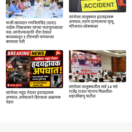
सांगोला तालुक्यात हृदयद्रावक
अपघात; तरुण दाम्पत्याचा मृत्यू,
माजी खासदार रणजितसिंह (दादा)
परिसरात शोककळा
नाईक-निंबाळकर यांच्या पाठपुराव्याला
यश; सांगोल्यासाठी नीरा देवधर
कालव्यातून १ टीएमसी पाण्याच्या
कामाला गती
सांगोला तालुक्यातील सर्व 34 मते
राजेंद्र राऊत यांनाच मिळतील-
सांगोला-महूद रोडवर हृदयद्रावक
शहाजीबापू पाटील
अपघात; अपघाताने हिरावला आक्रमक
चेहरा