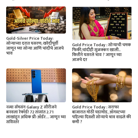
Gold-Silver Price Today:
सोन्याच्या दरात घसरण; खरेदीपूर्वी
Gold Price Today : सोन्याची चमक
जाणून घ्या सोन्या आणि चांदीचे आजचे
फिकी,चांदीही सुळक्कन खाली..
भाव
कितीने घसरले भाव ? जाणून घ्या
आजचे दर
नव्या सॅमसंग Galaxy Z सीरीजने
Gold Price Today : सराफा
बनवला रेकॉर्ड! 72 तासांत 2.71
बाजारात मोठी घडामोड, ऑगस्टच्या
लाखांहून अधिक प्री-ऑर्डर… जाणून घ्या
पहिल्या दिवशी सोन्याचे भाव वाढले की
सविस्तर
कमी ?