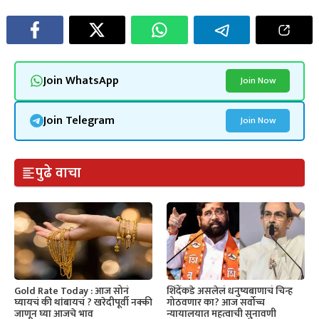
Join WhatsApp
Join Now
Join Telegram
Join Now
पुढे वाचा
Gold Rate Today : आज सोनं
शिंदेंकडे असलेलं धनुष्यबाणाचं चिन्ह
घ्यायचं की थांबायचं ? खरेदीपूर्वी नक्की
गोठवणार का? आज सर्वोच्च
जाणून घ्या आजचे भाव
न्यायालयात महत्वाची सुनावणी