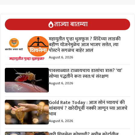
ताज्या बातम्या
महायुतीत पुन्हा धुसफूस ? शिंदेंच्या लाडकी
बहीण योजनेमुळेच आज भाजप सत्तेत, त्या
पोस्टने सगळंच बाहेर आलं
August 6, 2026
पावसाळ्यात टाळायचाय डासांचा त्रास? ‘या’
सोप्या पद्धतीने करा स्वत:चं संरक्षण
August 6, 2026
Gold Rate Today : आज सोनं घ्यायचं की
थांबायचं ? खरेदीपूर्वी नक्की जाणून घ्या आजचे
भाव
August 6, 2026
खरी शिवसेना कोणाची? सुप्रीम कोर्टातील