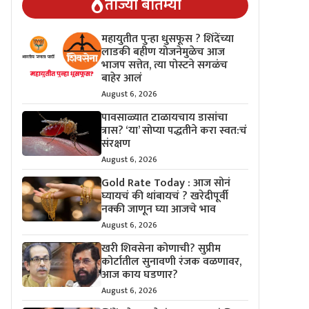
ताज्या बातम्या
महायुतीत पुन्हा धुसफूस ? शिंदेंच्या
लाडकी बहीण योजनेमुळेच आज
भाजप सत्तेत, त्या पोस्टने सगळंच
बाहेर आलं
August 6, 2026
पावसाळ्यात टाळायचाय डासांचा
त्रास? ‘या’ सोप्या पद्धतीने करा स्वत:चं
संरक्षण
August 6, 2026
Gold Rate Today : आज सोनं
घ्यायचं की थांबायचं ? खरेदीपूर्वी
नक्की जाणून घ्या आजचे भाव
August 6, 2026
खरी शिवसेना कोणाची? सुप्रीम
कोर्टातील सुनावणी रंजक वळणावर,
आज काय घडणार?
August 6, 2026