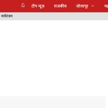
टॉप न्यूज
राजकीय
सोलापूर
महा
मनोरंजन