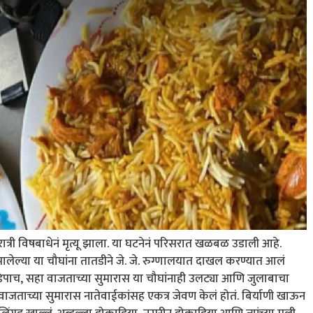
ात्री विषबाधेनं मृत्यू झाला. या घटनेनं परिसरात खळबळ उडाली आहे.
झालेल्या या चौघांना तातडीने जे. जे. रुग्णालयात दाखल करण्यात आलं
े साडेपाच, सहा वाजताच्या सुमारास या चौघांनाही उलट्या आणि जुलाबाचा
दहा वाजताच्या सुमारास नातेवाईकांसह एकत्र जेवण केलं होतं. बिर्याणी खाऊन