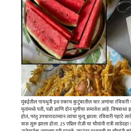
मुंबईतील पायधुनी इथं एकाच कुटुंबातील चार जणांचा रविवारी र
मृतांमध्ये पती, पत्नी आणि दोन मुलींचा समावेश आहे. विषबाधा 
होतं, परंतु उपचारादरम्यान त्यांचा मृत्यू झाला. रविवारी पहाट
त्रास सुरू झाला होता. 25 एप्रिल रोजी या चौघांनी रात्री साडे