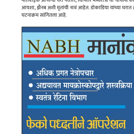
नातेवाईक आपल्या घरी परतले, त्यानंतर मध्यरात्री या चौघांनी क
आयशा, झैनब अशी मृतांची नावं आहेत. डोकाडिया यांच्या घरात त
घटनाक्रम सांगितला आहे.