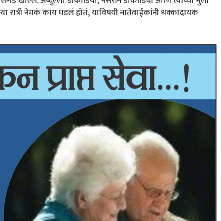
लिंगड खाल्लं. अब्दुल्ला डोकाडिया, नसरीन डोकाडिया आणि त्यांच्या मुली
्या रात्री नेमकं काय घडलं होतं, याविषयी नातेवाईकांनी धक्कादायक