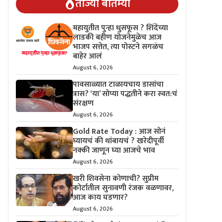
ताज्या बातम्या
महायुतीत पुन्हा धुसफूस ? शिंदेंच्या
लाडकी बहीण योजनेमुळेच आज
भाजप सत्तेत, त्या पोस्टने सगळंच
बाहेर आलं
August 6, 2026
पावसाळ्यात टाळायचाय डासांचा
त्रास? ‘या’ सोप्या पद्धतीने करा स्वत:चं
संरक्षण
August 6, 2026
Gold Rate Today : आज सोनं
घ्यायचं की थांबायचं ? खरेदीपूर्वी
नक्की जाणून घ्या आजचे भाव
August 6, 2026
खरी शिवसेना कोणाची? सुप्रीम
कोर्टातील सुनावणी रंजक वळणावर,
आज काय घडणार?
August 6, 2026