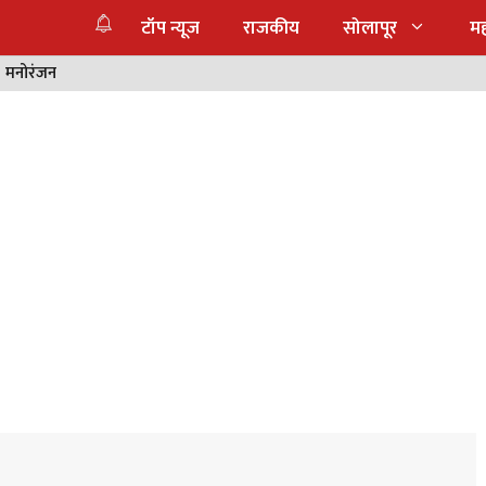
टॉप न्यूज
राजकीय
सोलापूर
महा
मनोरंजन