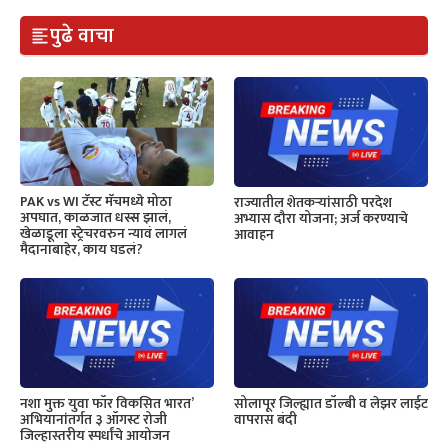
पुढे वाचा
PAK vs WI टॅस्ट मॅचमध्ये मोठा
राज्यातील शेतकऱ्यांसाठी परदेश
अपघात, काळजात धस्स झालं,
अभ्यास दौरा योजना; अर्ज करण्याचे
खेळाडूला स्ट्रेचरवरुन न्यावं लागलं
आवाहन
मैदानाबाहेर, काय घडलं?
नशा मुक्त युवा फॉर विकसित भारत’
सोलापूर जिल्ह्यात डॉल्बी व लेझर लाईट
अभियानांतर्गत ३ ऑगस्ट रोजी
वापरास बंदी
जिल्हास्तरीय स्पर्धांचे आयोजन