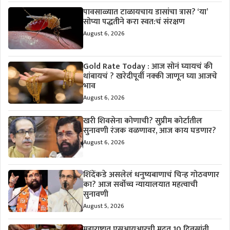
पावसाळ्यात टाळायचाय डासांचा त्रास? ‘या’
सोप्या पद्धतीने करा स्वत:चं संरक्षण
August 6, 2026
Gold Rate Today : आज सोनं घ्यायचं की
थांबायचं ? खरेदीपूर्वी नक्की जाणून घ्या आजचे
भाव
August 6, 2026
खरी शिवसेना कोणाची? सुप्रीम कोर्टातील
सुनावणी रंजक वळणावर, आज काय घडणार?
August 6, 2026
शिंदेंकडे असलेलं धनुष्यबाणाचं चिन्ह गोठवणार
का? आज सर्वोच्च न्यायालयात महत्वाची
सुनावणी
August 5, 2026
महाराष्ट्रात एसआयआरची मुदत 10 दिवसांनी