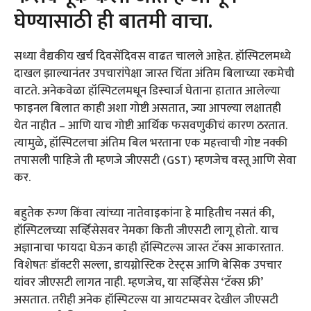
घेण्यासाठी ही बातमी वाचा.
सध्या वैद्यकीय खर्च दिवसेंदिवस वाढत चालले आहेत. हॉस्पिटलमध्ये
दाखल झाल्यानंतर उपचारांपेक्षा जास्त चिंता अंतिम बिलाच्या रकमेची
वाटते. अनेकवेळा हॉस्पिटलमधून डिस्चार्ज घेताना हातात आलेल्या
फाइनल बिलात काही अशा गोष्टी असतात, ज्या आपल्या लक्षातही
येत नाहीत – आणि याच गोष्टी आर्थिक फसवणुकीचं कारण ठरतात.
त्यामुळे, हॉस्पिटलचा अंतिम बिल भरताना एक महत्त्वाची गोष्ट नक्की
तपासली पाहिजे ती म्हणजे जीएसटी (GST) म्हणजेच वस्तू आणि सेवा
कर.
बहुतेक रुग्ण किंवा त्यांच्या नातेवाइकांना हे माहितीच नसतं की,
हॉस्पिटलच्या सर्व्हिसेसवर नेमका किती जीएसटी लागू होतो. याच
अज्ञानाचा फायदा घेऊन काही हॉस्पिटल्स जास्त टॅक्स आकारतात.
विशेषतः डॉक्टरी सल्ला, डायग्नोस्टिक टेस्ट्स आणि बेसिक उपचार
यांवर जीएसटी लागत नाही. म्हणजेच, या सर्व्हिसेस ‘टॅक्स फ्री’
असतात. तरीही अनेक हॉस्पिटल्स या आयटम्सवर देखील जीएसटी