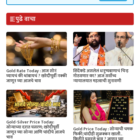
पुढे वाचा
Gold Rate Today : आज सोनं
शिंदेंकडे असलेलं धनुष्यबाणाचं चिन्ह
घ्यायचं की थांबायचं ? खरेदीपूर्वी नक्की
गोठवणार का? आज सर्वोच्च
जाणून घ्या आजचे भाव
न्यायालयात महत्वाची सुनावणी
Gold-Silver Price Today:
सोन्याच्या दरात घसरण; खरेदीपूर्वी
Gold Price Today : सोन्याची चमक
जाणून घ्या सोन्या आणि चांदीचे आजचे
फिकी,चांदीही सुळक्कन खाली..
भाव
कितीने घसरले भाव ? जाणून घ्या