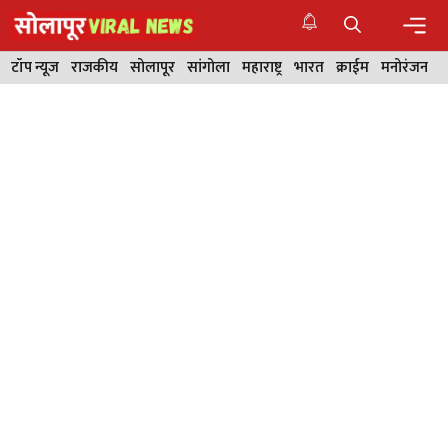
Skip
to
content
Men
टॉप न्यूज
राजकीय
सोलापूर
सांगोला
महाराष्ट्र
भारत
क्राईम
मनोरंजन