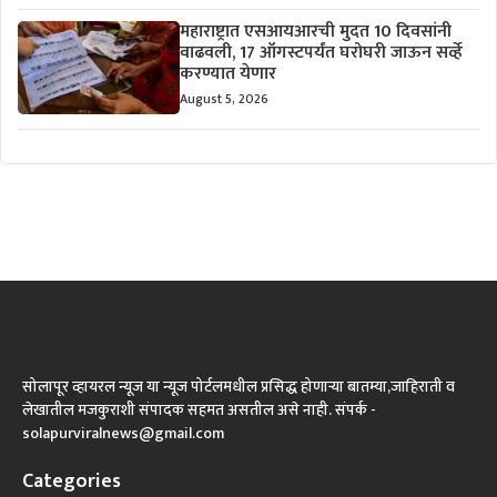
महाराष्ट्रात एसआयआरची मुदत 10 दिवसांनी
वाढवली, 17 ऑगस्टपर्यंत घरोघरी जाऊन सर्व्हे
करण्यात येणार
August 5, 2026
सोलापूर व्हायरल न्यूज या न्यूज पोर्टलमधील प्रसिद्ध होणाऱ्या बातम्या,जाहिराती व
लेखातील मजकुराशी संपादक सहमत असतील असे नाही. संपर्क -
solapurviralnews@gmail.com
Categories