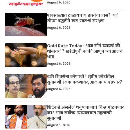
August 6, 2026
पावसाळ्यात टाळायचाय डासांचा त्रास? ‘या’
सोप्या पद्धतीने करा स्वत:चं संरक्षण
August 6, 2026
Gold Rate Today : आज सोनं घ्यायचं की
थांबायचं ? खरेदीपूर्वी नक्की जाणून घ्या आजचे
भाव
August 6, 2026
खरी शिवसेना कोणाची? सुप्रीम कोर्टातील
सुनावणी रंजक वळणावर, आज काय घडणार?
August 6, 2026
शिंदेंकडे असलेलं धनुष्यबाणाचं चिन्ह गोठवणार
का? आज सर्वोच्च न्यायालयात महत्वाची
सुनावणी
August 5, 2026