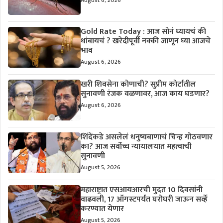
Gold Rate Today : आज सोनं घ्यायचं की
थांबायचं ? खरेदीपूर्वी नक्की जाणून घ्या आजचे
भाव
August 6, 2026
खरी शिवसेना कोणाची? सुप्रीम कोर्टातील
सुनावणी रंजक वळणावर, आज काय घडणार?
August 6, 2026
शिंदेंकडे असलेलं धनुष्यबाणाचं चिन्ह गोठवणार
का? आज सर्वोच्च न्यायालयात महत्वाची
सुनावणी
August 5, 2026
महाराष्ट्रात एसआयआरची मुदत 10 दिवसांनी
वाढवली, 17 ऑगस्टपर्यंत घरोघरी जाऊन सर्व्हे
करण्यात येणार
August 5, 2026