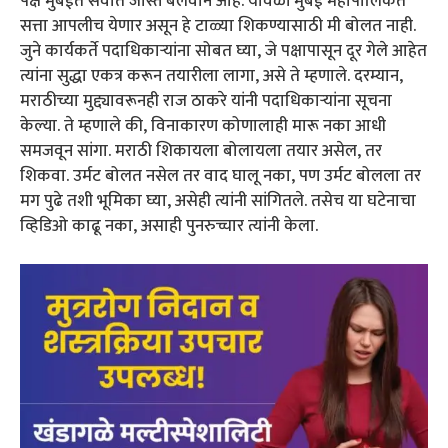
पक्ष मुंबईत सर्वात जास्त बलवान आहे. यावेळी मुंबई महापालिकेत
सत्ता आपलीच येणार असून हे टाळ्या शिकण्यासाठी मी बोलत नाही.
जुने कार्यकर्ते पदाधिकाऱ्यांना सोबत घ्या, जे पक्षापासून दूर गेले आहेत
त्यांना सुद्धा एकत्र करून तयारीला लागा, असे ते म्हणाले. दरम्यान,
मराठीच्या मुद्द्यावरूनही राज ठाकरे यांनी पदाधिकाऱ्यांना सूचना
केल्या. ते म्हणाले की, विनाकारण कोणालाही मारू नका आधी
समजवून सांगा. मराठी शिकायला बोलायला तयार असेल, तर
शिकवा. उर्मट बोलत नसेल तर वाद घालू नका, पण उर्मट बोलला तर
मग पुढे तशी भूमिका घ्या, असेही त्यांनी सांगितले. तसेच या घटेनाचा
व्हिडिओ काढू नका, असाही पुनरुच्चार त्यांनी केला.