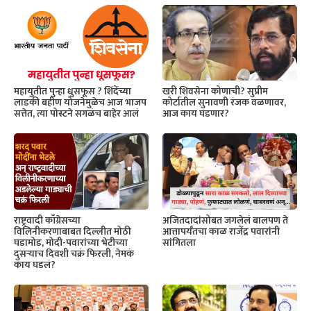
महायुतीत पुन्हा धुसफूस ? शिंदेंच्या
खरी शिवसेना कोणाची? सुप्रीम
लाडकी बहीण योजनेमुळेच आज भाजप
कोर्टातील सुनावणी रंजक वळणावर,
सत्तेत, त्या पोस्टने सगळंच बाहेर आलं
आज काय घडणार?
राष्ट्रवादी काँग्रेसच्या
अजितदादांसोबत जगलेलं बालपण ते
विलिनीकरणाबाबत दिल्लीत मोठी
आत्तापर्यंतचा काळ राजेंद्र पवारांनी
घडामोड, मोदी-पवारांच्या भेटीच्या
सांगितला
दुसऱ्याच दिवशी चक्रं फिरली, नेमकं
काय घडलं?