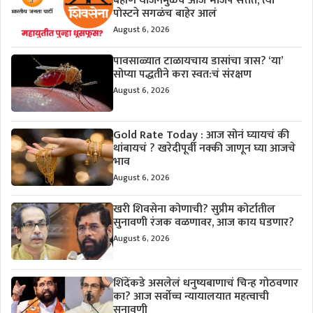
बहीण योजनेमुळेच आज भाजप सत्तेत, त्या
पोस्टने सगळंच बाहेर आलं
August 6, 2026
पावसाळ्यात टाळायचाय डासांचा त्रास? ‘या’
सोप्या पद्धतीने करा स्वत:चं संरक्षण
August 6, 2026
Gold Rate Today : आज सोनं घ्यायचं की
थांबायचं ? खरेदीपूर्वी नक्की जाणून घ्या आजचे
भाव
August 6, 2026
खरी शिवसेना कोणाची? सुप्रीम कोर्टातील
सुनावणी रंजक वळणावर, आज काय घडणार?
August 6, 2026
शिंदेंकडे असलेलं धनुष्यबाणाचं चिन्ह गोठवणार
का? आज सर्वोच्च न्यायालयात महत्वाची
सुनावणी