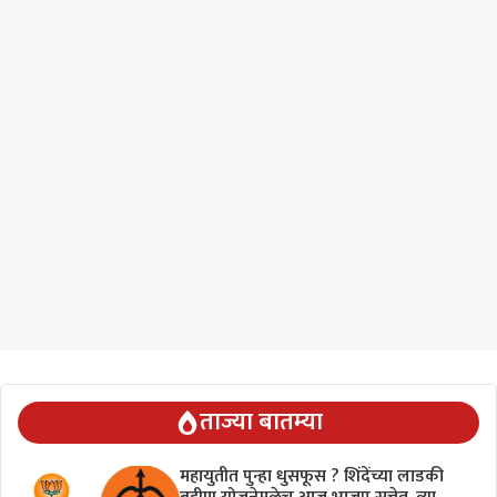
ताज्या बातम्या
महायुतीत पुन्हा धुसफूस ? शिंदेंच्या लाडकी