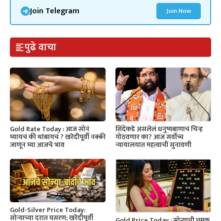
Join Telegram
Join Now
पुढे वाचा
Gold Rate Today : आज सोनं
शिंदेंकडे असलेलं धनुष्यबाणाचं चिन्ह
घ्यायचं की थांबायचं ? खरेदीपूर्वी नक्की
गोठवणार का? आज सर्वोच्च
जाणून घ्या आजचे भाव
न्यायालयात महत्वाची सुनावणी
Gold-Silver Price Today:
सोन्याच्या दरात घसरण; खरेदीपूर्वी
Gold Price Today : सोन्याची चमक