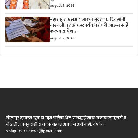
August 5, 2026
महाराष्ट्रात एसआयआरची मुदत 10 दिवसांनी
वाढवली, 17 ऑगस्टपर्यंत घरोघरी जाऊन सर्व्हे
करण्यात येणार
August 5, 2026
सोलापूर व्हायरल न्यूज या न्यूज पोर्टलमधील प्रसिद्ध होणाऱ्या बातम्या,जाहिराती व
लेखातील मजकुराशी संपादक सहमत असतील असे नाही. संपर्क -
solapurviralnews@gmail.com