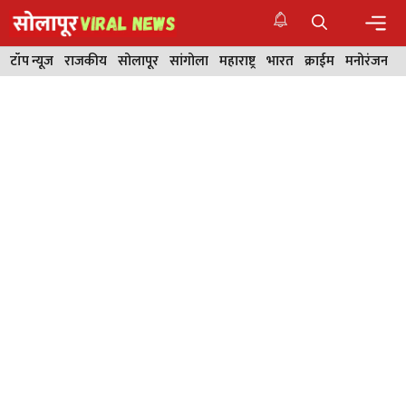
Skip
to
content
Men
टॉप न्यूज
राजकीय
सोलापूर
सांगोला
महाराष्ट्र
भारत
क्राईम
मनोरंजन