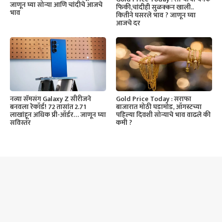
जाणून घ्या सोन्या आणि चांदीचे आजचे
फिकी,चांदीही सुळक्कन खाली..
भाव
कितीने घसरले भाव ? जाणून घ्या
आजचे दर
नव्या सॅमसंग Galaxy Z सीरीजने
Gold Price Today : सराफा
बनवला रेकॉर्ड! 72 तासांत 2.71
बाजारात मोठी घडामोड, ऑगस्टच्या
लाखांहून अधिक प्री-ऑर्डर… जाणून घ्या
पहिल्या दिवशी सोन्याचे भाव वाढले की
सविस्तर
कमी ?