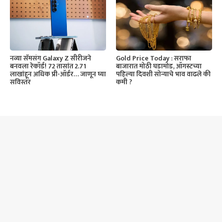
नव्या सॅमसंग Galaxy Z सीरीजने
Gold Price Today : सराफा
बनवला रेकॉर्ड! 72 तासांत 2.71
बाजारात मोठी घडामोड, ऑगस्टच्या
लाखांहून अधिक प्री-ऑर्डर… जाणून घ्या
पहिल्या दिवशी सोन्याचे भाव वाढले की
सविस्तर
कमी ?