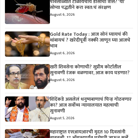
पावसाळ्यात टाळायचाय डासांचा त्रास? ‘या’
सोप्या पद्धतीने करा स्वत:चं संरक्षण
August 6, 2026
Gold Rate Today : आज सोनं घ्यायचं की
थांबायचं ? खरेदीपूर्वी नक्की जाणून घ्या आजचे
भाव
August 6, 2026
खरी शिवसेना कोणाची? सुप्रीम कोर्टातील
सुनावणी रंजक वळणावर, आज काय घडणार?
August 6, 2026
शिंदेंकडे असलेलं धनुष्यबाणाचं चिन्ह गोठवणार
का? आज सर्वोच्च न्यायालयात महत्वाची
सुनावणी
August 5, 2026
महाराष्ट्रात एसआयआरची मुदत 10 दिवसांनी
वाढवली, 17 ऑगस्टपर्यंत घरोघरी जाऊन सर्व्हे