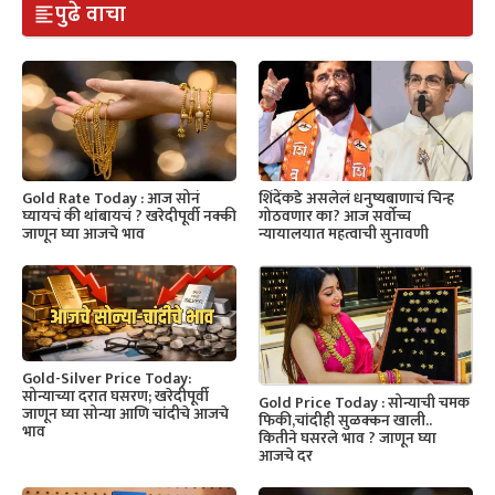
पुढे वाचा
Gold Rate Today : आज सोनं
शिंदेंकडे असलेलं धनुष्यबाणाचं चिन्ह
घ्यायचं की थांबायचं ? खरेदीपूर्वी नक्की
गोठवणार का? आज सर्वोच्च
जाणून घ्या आजचे भाव
न्यायालयात महत्वाची सुनावणी
Gold-Silver Price Today:
सोन्याच्या दरात घसरण; खरेदीपूर्वी
Gold Price Today : सोन्याची चमक
जाणून घ्या सोन्या आणि चांदीचे आजचे
फिकी,चांदीही सुळक्कन खाली..
भाव
कितीने घसरले भाव ? जाणून घ्या
आजचे दर