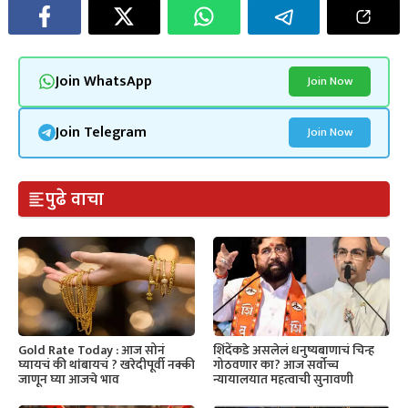
Join WhatsApp
Join Now
Join Telegram
Join Now
पुढे वाचा
Gold Rate Today : आज सोनं
शिंदेंकडे असलेलं धनुष्यबाणाचं चिन्ह
घ्यायचं की थांबायचं ? खरेदीपूर्वी नक्की
गोठवणार का? आज सर्वोच्च
जाणून घ्या आजचे भाव
न्यायालयात महत्वाची सुनावणी