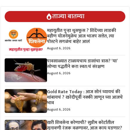
ताज्या बातम्या
महायुतीत पुन्हा धुसफूस ? शिंदेंच्या लाडकी
बहीण योजनेमुळेच आज भाजप सत्तेत, त्या
पोस्टने सगळंच बाहेर आलं
August 6, 2026
पावसाळ्यात टाळायचाय डासांचा त्रास? ‘या’
सोप्या पद्धतीने करा स्वत:चं संरक्षण
August 6, 2026
Gold Rate Today : आज सोनं घ्यायचं की
थांबायचं ? खरेदीपूर्वी नक्की जाणून घ्या आजचे
भाव
August 6, 2026
खरी शिवसेना कोणाची? सुप्रीम कोर्टातील
सुनावणी रंजक वळणावर, आज काय घडणार?