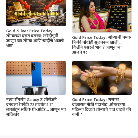
Gold-Silver Price Today:
सोन्याच्या दरात घसरण; खरेदीपूर्वी
Gold Price Today : सोन्याची चमक
जाणून घ्या सोन्या आणि चांदीचे आजचे
फिकी,चांदीही सुळक्कन खाली..
भाव
कितीने घसरले भाव ? जाणून घ्या
आजचे दर
नव्या सॅमसंग Galaxy Z सीरीजने
Gold Price Today : सराफा
बनवला रेकॉर्ड! 72 तासांत 2.71
बाजारात मोठी घडामोड, ऑगस्टच्या
लाखांहून अधिक प्री-ऑर्डर… जाणून घ्या
पहिल्या दिवशी सोन्याचे भाव वाढले की
सविस्तर
कमी ?