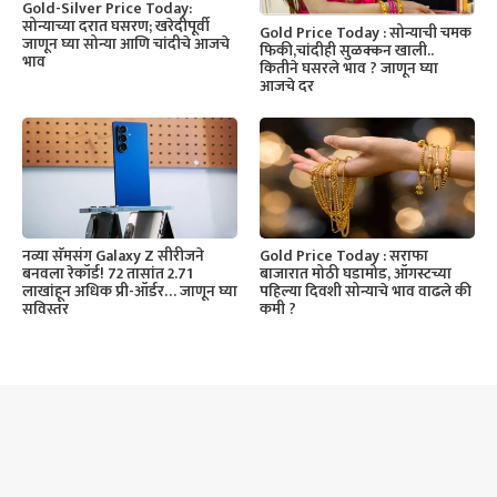
Gold-Silver Price Today:
सोन्याच्या दरात घसरण; खरेदीपूर्वी
Gold Price Today : सोन्याची चमक
जाणून घ्या सोन्या आणि चांदीचे आजचे
फिकी,चांदीही सुळक्कन खाली..
भाव
कितीने घसरले भाव ? जाणून घ्या
आजचे दर
नव्या सॅमसंग Galaxy Z सीरीजने
Gold Price Today : सराफा
बनवला रेकॉर्ड! 72 तासांत 2.71
बाजारात मोठी घडामोड, ऑगस्टच्या
लाखांहून अधिक प्री-ऑर्डर… जाणून घ्या
पहिल्या दिवशी सोन्याचे भाव वाढले की
सविस्तर
कमी ?