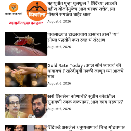
महायुतीत पुन्हा धुसफूस ? शिंदेंच्या लाडकी
बहीण योजनेमुळेच आज भाजप सत्तेत, त्या
पोस्टने सगळंच बाहेर आलं
August 6, 2026
पावसाळ्यात टाळायचाय डासांचा त्रास? ‘या’
सोप्या पद्धतीने करा स्वत:चं संरक्षण
August 6, 2026
Gold Rate Today : आज सोनं घ्यायचं की
थांबायचं ? खरेदीपूर्वी नक्की जाणून घ्या आजचे
भाव
August 6, 2026
खरी शिवसेना कोणाची? सुप्रीम कोर्टातील
सुनावणी रंजक वळणावर, आज काय घडणार?
August 6, 2026
शिंदेंकडे असलेलं धनुष्यबाणाचं चिन्ह गोठवणार