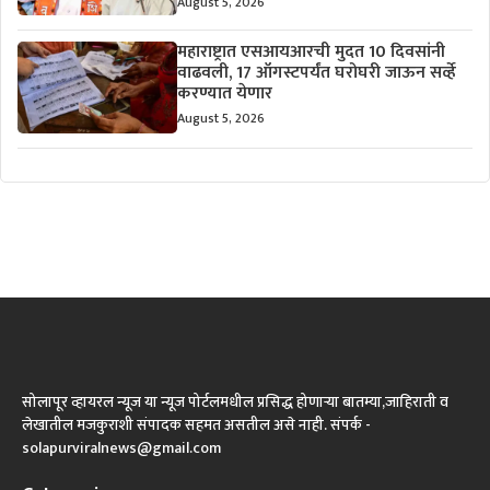
August 5, 2026
महाराष्ट्रात एसआयआरची मुदत 10 दिवसांनी
वाढवली, 17 ऑगस्टपर्यंत घरोघरी जाऊन सर्व्हे
करण्यात येणार
August 5, 2026
सोलापूर व्हायरल न्यूज या न्यूज पोर्टलमधील प्रसिद्ध होणाऱ्या बातम्या,जाहिराती व
लेखातील मजकुराशी संपादक सहमत असतील असे नाही. संपर्क -
solapurviralnews@gmail.com