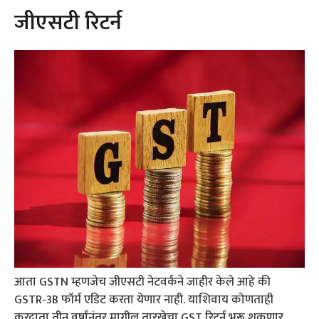
जीएसटी रिटर्न
आता GSTN म्हणजेच जीएसटी नेटवर्कने जाहीर केले आहे की
GSTR-3B फॉर्म एडिट करता येणार नाही. याशिवाय कोणताही
करदाता तीन वर्षांनंतर मागील तारखेचा GST रिटर्न भरू शकणार