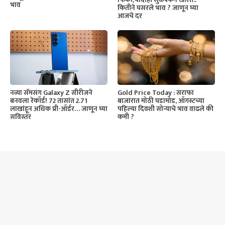
भाव
कितीने घसरले भाव ? जाणून घ्या
आजचे दर
नव्या सॅमसंग Galaxy Z सीरीजने
Gold Price Today : सराफा
बनवला रेकॉर्ड! 72 तासांत 2.71
बाजारात मोठी घडामोड, ऑगस्टच्या
लाखांहून अधिक प्री-ऑर्डर… जाणून घ्या
पहिल्या दिवशी सोन्याचे भाव वाढले की
सविस्तर
कमी ?