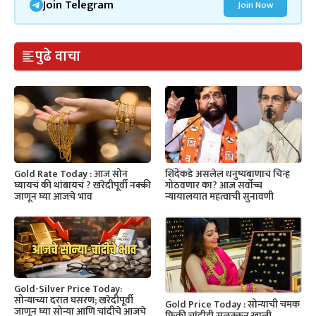
Join Telegram
Join Now
पुढे वाचा
Gold Rate Today : आज सोनं
शिंदेंकडे असलेलं धनुष्यबाणाचं चिन्ह
घ्यायचं की थांबायचं ? खरेदीपूर्वी नक्की
गोठवणार का? आज सर्वोच्च
जाणून घ्या आजचे भाव
न्यायालयात महत्वाची सुनावणी
Gold-Silver Price Today:
सोन्याच्या दरात घसरण; खरेदीपूर्वी
Gold Price Today : सोन्याची चमक
जाणून घ्या सोन्या आणि चांदीचे आजचे
फिकी,चांदीही सुळक्कन खाली..