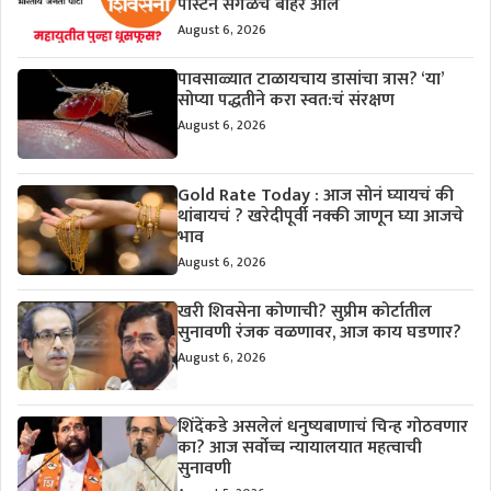
पोस्टने सगळंच बाहेर आलं
August 6, 2026
पावसाळ्यात टाळायचाय डासांचा त्रास? ‘या’
सोप्या पद्धतीने करा स्वत:चं संरक्षण
August 6, 2026
Gold Rate Today : आज सोनं घ्यायचं की
थांबायचं ? खरेदीपूर्वी नक्की जाणून घ्या आजचे
भाव
August 6, 2026
खरी शिवसेना कोणाची? सुप्रीम कोर्टातील
सुनावणी रंजक वळणावर, आज काय घडणार?
August 6, 2026
शिंदेंकडे असलेलं धनुष्यबाणाचं चिन्ह गोठवणार
का? आज सर्वोच्च न्यायालयात महत्वाची
सुनावणी