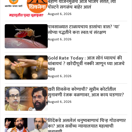
बहीण योजनेमुळेच आज भाजप सत्तेत, त्या
पोस्टने सगळंच बाहेर आलं
August 6, 2026
पावसाळ्यात टाळायचाय डासांचा त्रास? ‘या’
सोप्या पद्धतीने करा स्वत:चं संरक्षण
August 6, 2026
Gold Rate Today : आज सोनं घ्यायचं की
थांबायचं ? खरेदीपूर्वी नक्की जाणून घ्या आजचे
भाव
August 6, 2026
खरी शिवसेना कोणाची? सुप्रीम कोर्टातील
सुनावणी रंजक वळणावर, आज काय घडणार?
August 6, 2026
शिंदेंकडे असलेलं धनुष्यबाणाचं चिन्ह गोठवणार
का? आज सर्वोच्च न्यायालयात महत्वाची
सुनावणी