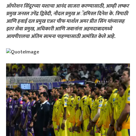
ऑपरेशन सिंदूरच्या यशाचा आनंद साजरा करण्यासाठी, आम्ही लष्कर
प्रमुख जनरल उपेंद्र द्विवेदी, नौदल प्रमुख अॅडमिरल दिनेश के. त्रिपाठी
आणि हवाई दल प्रमुख एअर चीफ मार्शल अमर प्रीत सिंग यांच्यासह
इतर सेवा प्रमुख, अधिकारी आणि जवानांना अहमदाबादमध्ये
आयपीएलचा अंतिम सामना पाहण्यासाठी आमंत्रित केले आहे.