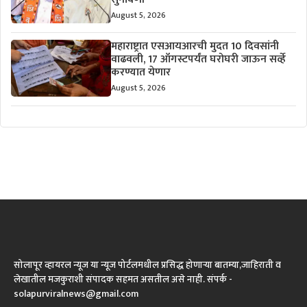
August 5, 2026
महाराष्ट्रात एसआयआरची मुदत 10 दिवसांनी
वाढवली, 17 ऑगस्टपर्यंत घरोघरी जाऊन सर्व्हे
करण्यात येणार
August 5, 2026
सोलापूर व्हायरल न्यूज या न्यूज पोर्टलमधील प्रसिद्ध होणाऱ्या बातम्या,जाहिराती व
लेखातील मजकुराशी संपादक सहमत असतील असे नाही. संपर्क -
solapurviralnews@gmail.com