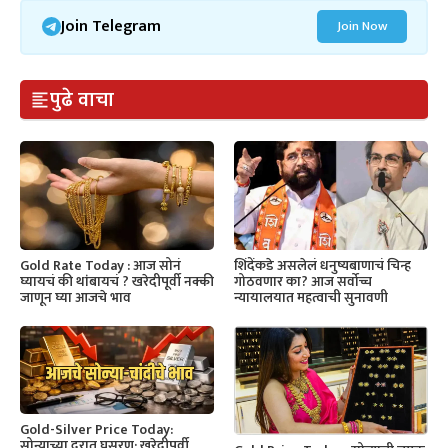
Join Telegram
Join Now
पुढे वाचा
Gold Rate Today : आज सोनं
शिंदेंकडे असलेलं धनुष्यबाणाचं चिन्ह
घ्यायचं की थांबायचं ? खरेदीपूर्वी नक्की
गोठवणार का? आज सर्वोच्च
जाणून घ्या आजचे भाव
न्यायालयात महत्वाची सुनावणी
Gold-Silver Price Today:
सोन्याच्या दरात घसरण; खरेदीपूर्वी