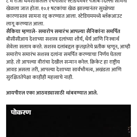
८ मे रोजी धर्मशाळेतील एचपीसीए स्टेडियमवर पंजाब-दिल्ली सामना
खेळला जात होता. १०.१ षटकांचा खेळ झाल्यानंतर सुरक्षेच्या
कारणास्तव सामना रद्द करण्यात आला. स्टेडियममध्ये ब्लॅकआउट
लागू करण्यात आला.
सैकिया म्हणाले- समारोप समारंभ आपल्या सैनिकांना समर्पित
बीसीसीआय देशाच्या सशस्त्र दलांच्या शौर्य, धैर्य आणि निःस्वार्थ
सेवेला सलाम करते. सशस्त्र दलांबद्दल कृतज्ञतेचे प्रतीक म्हणून, आम्ही
समारोप समारंभ सशस्त्र दलांना समर्पित करण्याचा निर्णय घेतला
आहे. तो आपल्या वीरांचा देखील सन्मान करेल. क्रिकेट हा राष्ट्रीय
आवड असला तरी, आपल्या देशाच्या सार्वभौमत्व, अखंडता आणि
सुरक्षिततेपेक्षा काहीही महत्त्वाचे नाही.
आयपीएल एका आठवड्यासाठी थांबवण्यात आले.