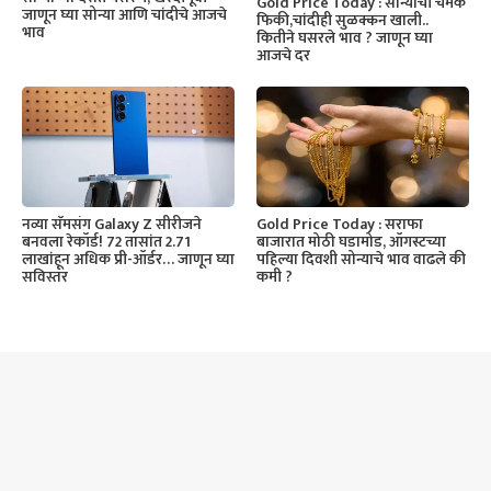
Gold Price Today : सोन्याची चमक
जाणून घ्या सोन्या आणि चांदीचे आजचे
फिकी,चांदीही सुळक्कन खाली..
भाव
कितीने घसरले भाव ? जाणून घ्या
आजचे दर
नव्या सॅमसंग Galaxy Z सीरीजने
Gold Price Today : सराफा
बनवला रेकॉर्ड! 72 तासांत 2.71
बाजारात मोठी घडामोड, ऑगस्टच्या
लाखांहून अधिक प्री-ऑर्डर… जाणून घ्या
पहिल्या दिवशी सोन्याचे भाव वाढले की
सविस्तर
कमी ?