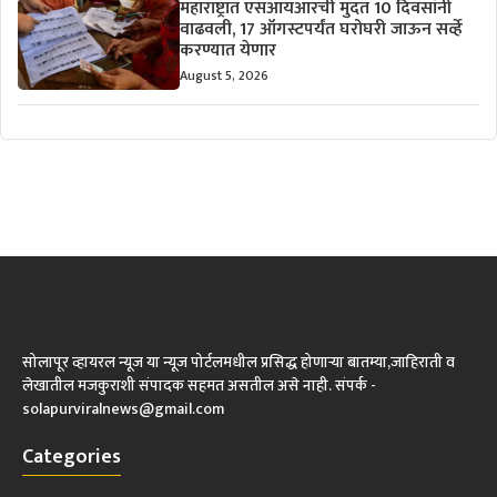
महाराष्ट्रात एसआयआरची मुदत 10 दिवसांनी
वाढवली, 17 ऑगस्टपर्यंत घरोघरी जाऊन सर्व्हे
करण्यात येणार
August 5, 2026
सोलापूर व्हायरल न्यूज या न्यूज पोर्टलमधील प्रसिद्ध होणाऱ्या बातम्या,जाहिराती व
लेखातील मजकुराशी संपादक सहमत असतील असे नाही. संपर्क -
solapurviralnews@gmail.com
Categories