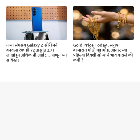
नव्या सॅमसंग Galaxy Z सीरीजने
Gold Price Today : सराफा
बनवला रेकॉर्ड! 72 तासांत 2.71
बाजारात मोठी घडामोड, ऑगस्टच्या
लाखांहून अधिक प्री-ऑर्डर… जाणून घ्या
पहिल्या दिवशी सोन्याचे भाव वाढले की
सविस्तर
कमी ?