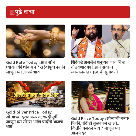
पुढे वाचा
Gold Rate Today : आज सोनं
शिंदेंकडे असलेलं धनुष्यबाणाचं चिन्ह
घ्यायचं की थांबायचं ? खरेदीपूर्वी नक्की
गोठवणार का? आज सर्वोच्च
जाणून घ्या आजचे भाव
न्यायालयात महत्वाची सुनावणी
Gold-Silver Price Today:
सोन्याच्या दरात घसरण; खरेदीपूर्वी
Gold Price Today : सोन्याची चमक
जाणून घ्या सोन्या आणि चांदीचे आजचे
फिकी,चांदीही सुळक्कन खाली..
भाव
कितीने घसरले भाव ? जाणून घ्या
आजचे दर