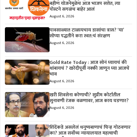
बहीण योजनेमुळेच आज भाजप सत्तेत, त्या
पोस्टने सगळंच बाहेर आलं
August 6, 2026
पावसाळ्यात टाळायचाय डासांचा त्रास? ‘या’
सोप्या पद्धतीने करा स्वत:चं संरक्षण
August 6, 2026
Gold Rate Today : आज सोनं घ्यायचं की
थांबायचं ? खरेदीपूर्वी नक्की जाणून घ्या आजचे
भाव
August 6, 2026
खरी शिवसेना कोणाची? सुप्रीम कोर्टातील
सुनावणी रंजक वळणावर, आज काय घडणार?
August 6, 2026
शिंदेंकडे असलेलं धनुष्यबाणाचं चिन्ह गोठवणार
का? आज सर्वोच्च न्यायालयात महत्वाची