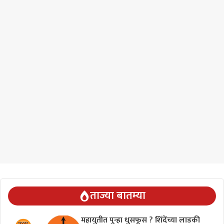
ताज्या बातम्या
महायुतीत पुन्हा धुसफूस ? शिंदेंच्या लाडकी