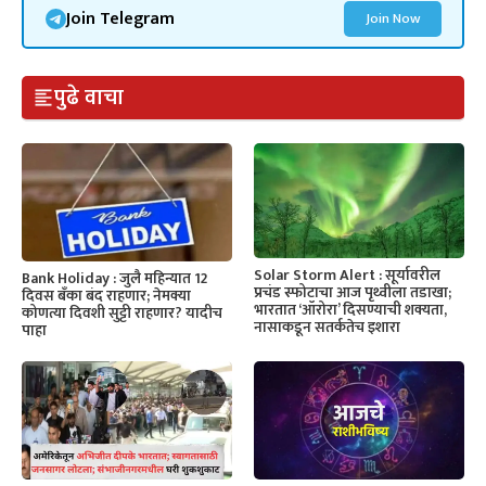
Join Telegram
Join Now
पुढे वाचा
Solar Storm Alert : सूर्यावरील
Bank Holiday : जुलै महिन्यात 12
प्रचंड स्फोटाचा आज पृथ्वीला तडाखा;
दिवस बँका बंद राहणार; नेमक्या
भारतात ‘ऑरोरा’ दिसण्याची शक्यता,
कोणत्या दिवशी सुट्टी राहणार? यादीच
नासाकडून सतर्कतेच इशारा
पाहा