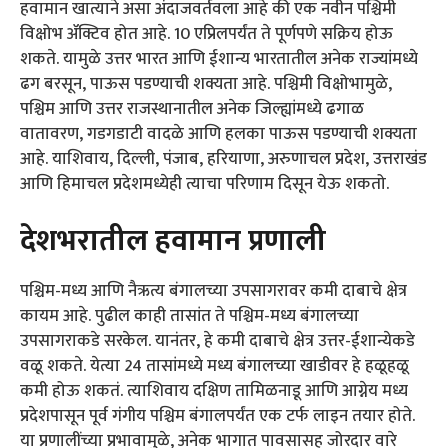
हवामान खात्याने असा अंदाजवर्तवला आहे की एक नवीन पश्चिमी
विक्षोभ ॲक्टिव होत आहे. 10 एप्रिलपर्यंत ते पूर्णपणे सक्रिय होऊ
शकते. यामुळे उत्तर भारत आणि ईशान्य भारतातील अनेक राज्यांमध्ये
ढग बरसून, पाऊस पडण्याची शक्यता आहे. पश्चिमी विक्षोभामुळे,
पश्चिम आणि उत्तर राजस्थानातील अनेक जिल्ह्यांमध्ये ढगाळ
वातावरण, गडगडाटी वादळे आणि हलका पाऊस पडण्याची शक्यता
आहे. याशिवाय, दिल्ली, पंजाब, हरियाणा, अरुणाचल प्रदेश, उत्तराखंड
आणि हिमाचल प्रदेशमध्येही त्याचा परिणाम दिसून येऊ शकतो.
देशभरातील हवामान प्रणाली
पश्चिम-मध्य आणि नैऋत्य बंगालच्या उपसागरावर कमी दाबाचे क्षेत्र
कायम आहे. पुढील काही तासांत ते पश्चिम-मध्य बंगालच्या
उपसागराकडे सरकेल. यानंतर, हे कमी दाबाचे क्षेत्र उत्तर-ईशान्येकडे
वळू शकते. येत्या 24 तासांमध्ये मध्य बंगालच्या खाडीवर हे हळूहळू
कमी होऊ शकतं. त्याशिवाय दक्षिण तामिळनाडू आणि आग्नेय मध्य
प्रदेशपासून पूर्व गंगीय पश्चिम बंगालपर्यंत एक टर्फ लाइन तयार होते.
या प्रणालींच्या प्रभावामुळे, अनेक भागात पावसासह जोरदार वारे