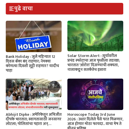
पुढे वाचा
Solar Storm Alert : सूर्यावरील
Bank Holiday : जुलै महिन्यात 12
प्रचंड स्फोटाचा आज पृथ्वीला तडाखा;
दिवस बँका बंद राहणार; नेमक्या
भारतात ‘ऑरोरा’ दिसण्याची शक्यता,
कोणत्या दिवशी सुट्टी राहणार? यादीच
नासाकडून सतर्कतेच इशारा
पाहा
Horoscope Today 3rd June
Abhijit Dipke : अमेरिकेतून अभिजीत
2026 : उधार दिलेले पैसे परत मिळणार,
दीपके भारतात; स्वागतासाठी जनसागर
आज होणार मोठा फायदा.. वाचा मेष ते
लोटला; पोलिसांचा पहारा अन्…
मीनचं भविष्य