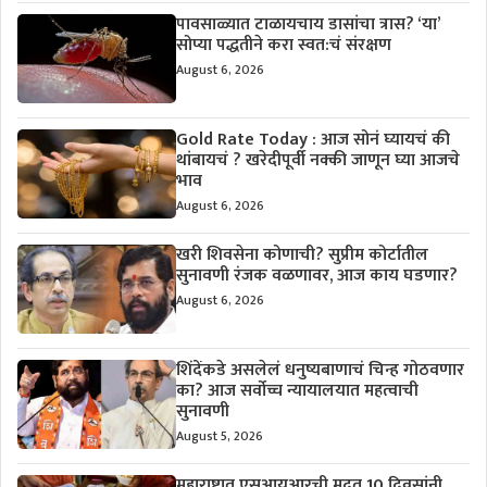
पावसाळ्यात टाळायचाय डासांचा त्रास? ‘या’
सोप्या पद्धतीने करा स्वत:चं संरक्षण
August 6, 2026
Gold Rate Today : आज सोनं घ्यायचं की
थांबायचं ? खरेदीपूर्वी नक्की जाणून घ्या आजचे
भाव
August 6, 2026
खरी शिवसेना कोणाची? सुप्रीम कोर्टातील
सुनावणी रंजक वळणावर, आज काय घडणार?
August 6, 2026
शिंदेंकडे असलेलं धनुष्यबाणाचं चिन्ह गोठवणार
का? आज सर्वोच्च न्यायालयात महत्वाची
सुनावणी
August 5, 2026
महाराष्ट्रात एसआयआरची मुदत 10 दिवसांनी