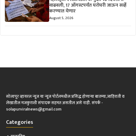
वाढवली, 17 ऑगस्टपर्यंत घरोघरी जाऊन सर्व्हे
करण्यात येणार
August 5, 2026
सोलापूर व्हायरल न्यूज या न्यूज पोर्टलमधील प्रसिद्ध होणाऱ्या बातम्या,जाहिराती व
लेखातील मजकुराशी संपादक सहमत असतील असे नाही. संपर्क -
solapurviralnews@gmail.com
Categories