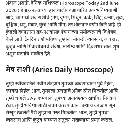
अंदाज असतो. दैनिक राशिफल (Horoscope Today 2nd June
2026 ) हे ग्रह-नक्षत्रांच्या हालचालीवर आधारित एक भविष्यवाणी
आहे, ज्यामध्ये सर्व राशींचे (मेष, वृषभ, मिथुन, कर्क, सिंह, कन्या, तूळ,
वृश्चिक, धनु, मकर, कुंभ आणि मीन) तपशीलवार वर्णन केले आहे. ही
कुंडली काढताना ग्रह-नक्षत्रांसह पंचांगाच्या समीकरणाचे विश्लेषण
केले जाते. दैनंदिन राशीभविष्य तुम्हाला नोकरी, व्यवसाय, व्यवहार,
कुटुंब आणि मित्रांसोबतचे संबंध, आरोग्य आणि दिवसभरातील शुभ-
अशुभ घटनांचे भाकीत देते.
मेष राशी (Aries Daily Horoscope)
तुम्ही स्वीकारलेलं नवीन तंत्रज्ञान तुमच्या व्यवसायाला पुढे नेईल,
फायदा होईल. आज, तुम्हाला उत्पन्नाचे अनेक स्रोत मिळतील आणि
तुम्ही चांगले उत्पन्न कमवाल. तुमच्या अनावश्यक खर्चांवर नियंत्रण
ठेवा. तुम्ही भविष्यासाठी बचत करू शकाल. बऱ्याच काळापासून
रोखून ठेवलेले पैसे तुम्हाला परत मिळतील. आज, तुम्ही तुमचा
व्यवसाय आणि कुटुंब यांच्यात संतुलन राखण्याचा प्रयत्न कराल.