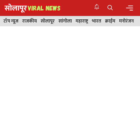
Skip
to
content
Men
टॉप न्यूज
राजकीय
सोलापूर
सांगोला
महाराष्ट्र
भारत
क्राईम
मनोरंजन