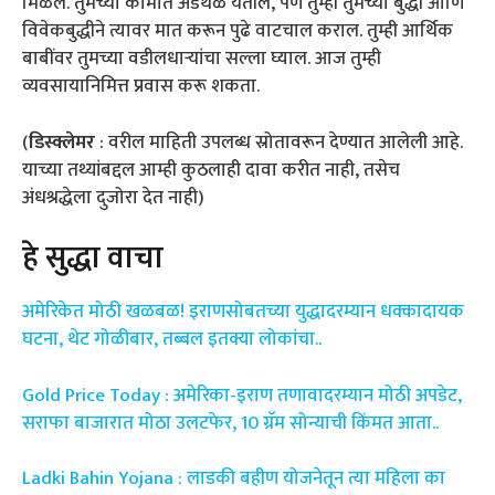
मिळेल. तुमच्या कामात अडथळे येतील, पण तुम्ही तुमच्या बुद्धी आणि
विवेकबुद्धीने त्यावर मात करून पुढे वाटचाल कराल. तुम्ही आर्थिक
बाबींवर तुमच्या वडीलधाऱ्यांचा सल्ला घ्याल. आज तुम्ही
व्यवसायानिमित्त प्रवास करू शकता.
(
डिस्क्लेमर
: वरील माहिती उपलब्ध स्रोतावरून देण्यात आलेली आहे.
याच्या तथ्यांबद्दल आम्ही कुठलाही दावा करीत नाही, तसेच
अंधश्रद्धेला दुजोरा देत नाही)
हे सुद्धा वाचा
अमेरिकेत मोठी खळबळ! इराणसोबतच्या युद्धादरम्यान धक्कादायक
घटना, थेट गोळीबार, तब्बल इतक्या लोकांचा..
Gold Price Today : अमेरिका-इराण तणावादरम्यान मोठी अपडेट,
सराफा बाजारात मोठा उलटफेर, 10 ग्रॅम सोन्याची किंमत आता..
Ladki Bahin Yojana : लाडकी बहीण योजनेतून त्या महिला का