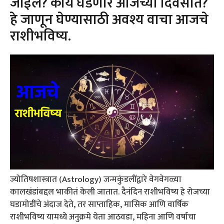
जाईल? काय घडणार आजच्या दिवसात?
हे जाणून घेण्यासाठी अवश्य वाचा आजचे
राशीभविष्य.
ज्योतिषशास्त्रात (Astrology) जन्मकुंडलींद्वारे वेगवेगळ्या
कालखंडांबद्दल भाकीतं केली जातात. दैनंदिन राशीभविष्य हे रोजच्या
घडामोडींचे अंदाज देते, तर साप्ताहिक, मासिक आणि वार्षिक
राशीभविष्य यामध्ये अनुक्रमे येता आठवडा, महिना आणि वर्षाचा