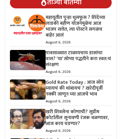
ताज्या बातम्या
महायुतीत पुन्हा धुसफूस ? शिंदेंच्या
लाडकी बहीण योजनेमुळेच आज
भाजप सत्तेत, त्या पोस्टने सगळंच
बाहेर आलं
August 6, 2026
पावसाळ्यात टाळायचाय डासांचा
त्रास? ‘या’ सोप्या पद्धतीने करा स्वत:चं
संरक्षण
August 6, 2026
Gold Rate Today : आज सोनं
घ्यायचं की थांबायचं ? खरेदीपूर्वी
नक्की जाणून घ्या आजचे भाव
August 6, 2026
खरी शिवसेना कोणाची? सुप्रीम
कोर्टातील सुनावणी रंजक वळणावर,
आज काय घडणार?
August 6, 2026