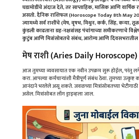
घडामोडींचे अंदाज देते, तर साप्ताहिक, मासिक आणि वार्षिक 
असतो. दैनिक राशिफल (Horoscope Today 8th May 2026 ) 
ज्यामध्ये सर्व राशींचे (मेष, वृषभ, मिथुन, कर्क, सिंह, कन्या
कुंडली काढताना ग्रह-नक्षत्रांसह पंचांगाच्या समीकरणाचे विश्ल
कुटुंब आणि मित्रांसोबतचे संबंध, आरोग्य आणि दिवसभरातील
मेष राशी (Aries Daily Horoscope)
आज तुमच्या व्यवसायात एक नवीन उपक्रम सुरू होईल, परंतु लगेचच
करा. आपल्या कर्मचाऱ्यांशी मैत्रीपूर्ण संबंध ठेवा. तुमच्या उत
आनंदाने भरलेले असू शकते. जवळच्या मित्रांसोबतच्या भेटीगा
असेल. मित्रांसोबत लाँग ड्राइव्हला जाल.