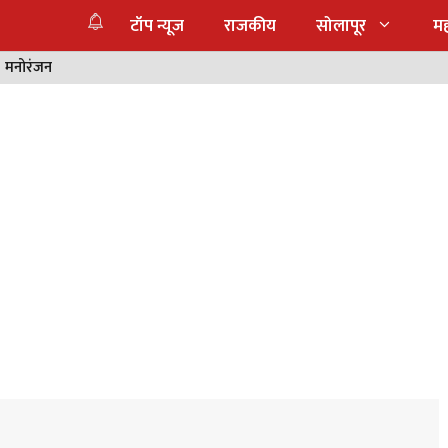
टॉप न्यूज
राजकीय
सोलापूर
महा
मनोरंजन