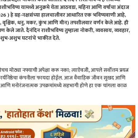
राशीभविष्य यामध्ये अनुक्रमे येता आठवडा, महिना आणि वर्षाचा अंदाज
हे ग्रह-नक्षत्रांच्या हालचालीवर आधारित एक भविष्यवाणी आहे,
, तूळ, वृश्चिक, धनु, मकर, कुंभ आणि मीन) तपशीलवार वर्णन केले आहे. ही
ेषण केले जाते. दैनंदिन राशीभविष्य तुम्हाला नोकरी, व्यवसाय, व्यवहार,
 शुभ-अशुभ घटनांचे भाकीत देते.
 मोठ्या नफ्याची अपेक्षा करू नका; त्याऐवजी, आपले सर्वोत्तम प्रयत्न
्कृष्ट कार्यनिष्ठेचा कंपनीला फायदा होईल. आज वैवाहिक जीवन सुखद आणि
ठी आणि मनोरंजनात्मक उपक्रमांमध्ये सहभागी होणे हा एक चांगला काळ