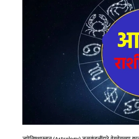
ज्योतिषशास्त्रात (Astrology) जन्मकुंडलींद्वारे वेगवेगळ्या 