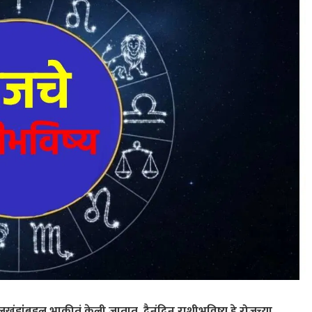
कालखंडांबद्दल भाकीतं केली जातात. दैनंदिन राशीभविष्य हे रोजच्या