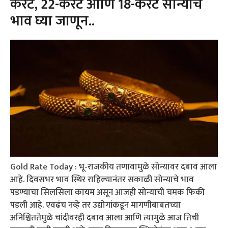
कॅरेट, 22-कॅरेट आणि 18-कॅरेट सोन्याचे
भाव घ्या जाणून..
Gold Rate Today : भू-राजकीय तणावामुळे सोन्यावर दबाव आला
आहे. दिवसभर भाव स्थिर राहिल्यानंतर सकाळी सोन्याचे भाव
पडण्याचा सिलसिला कायम असून आजही सोन्याची चमक फिकी
पडली आहे. एवढंच नव्हे तर उद्योगांकडून मागणीबाबतच्या
अनिश्चिततेमुळे चांदीवरही दबाव आला आणि त्यामुळे आज तिची