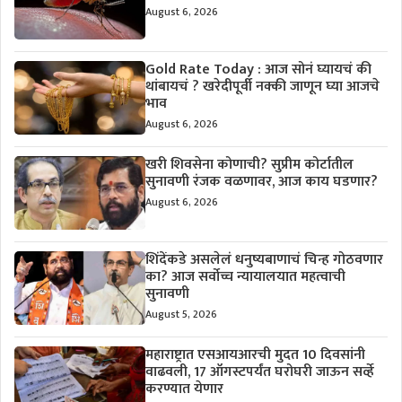
August 6, 2026
Gold Rate Today : आज सोनं घ्यायचं की
थांबायचं ? खरेदीपूर्वी नक्की जाणून घ्या आजचे
भाव
August 6, 2026
खरी शिवसेना कोणाची? सुप्रीम कोर्टातील
सुनावणी रंजक वळणावर, आज काय घडणार?
August 6, 2026
शिंदेंकडे असलेलं धनुष्यबाणाचं चिन्ह गोठवणार
का? आज सर्वोच्च न्यायालयात महत्वाची
सुनावणी
August 5, 2026
महाराष्ट्रात एसआयआरची मुदत 10 दिवसांनी
वाढवली, 17 ऑगस्टपर्यंत घरोघरी जाऊन सर्व्हे
करण्यात येणार