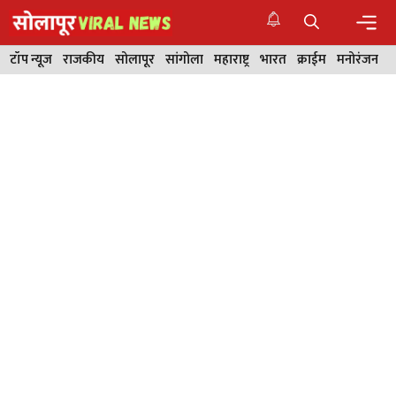
Skip
to
content
Men
टॉप न्यूज
राजकीय
सोलापूर
सांगोला
महाराष्ट्र
भारत
क्राईम
मनोरंजन