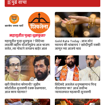
पुढे वाचा
महायुतीत पुन्हा धुसफूस ? शिंदेंच्या
Gold Rate Today : आज सोनं
लाडकी बहीण योजनेमुळेच आज भाजप
घ्यायचं की थांबायचं ? खरेदीपूर्वी नक्की
सत्तेत, त्या पोस्टने सगळंच बाहेर आलं
जाणून घ्या आजचे भाव
खरी शिवसेना कोणाची? सुप्रीम
शिंदेंकडे असलेलं धनुष्यबाणाचं चिन्ह
कोर्टातील सुनावणी रंजक वळणावर,
गोठवणार का? आज सर्वोच्च
आज काय घडणार?
न्यायालयात महत्वाची सुनावणी