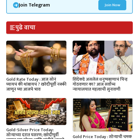
Join Telegram
Join Now
पुढे वाचा
Gold Rate Today : आज सोनं
शिंदेंकडे असलेलं धनुष्यबाणाचं चिन्ह
घ्यायचं की थांबायचं ? खरेदीपूर्वी नक्की
गोठवणार का? आज सर्वोच्च
जाणून घ्या आजचे भाव
न्यायालयात महत्वाची सुनावणी
Gold-Silver Price Today:
सोन्याच्या दरात घसरण; खरेदीपूर्वी
Gold Price Today : सोन्याची चमक