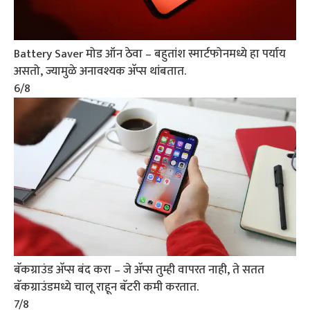
Battery Saver मोड ऑन ठेवा – बहुतांश स्मार्टफोनमध्ये हा पर्याय
असतो, ज्यामुळे अनावश्यक अ‍ॅप्स थांबतात.
6
/8
बॅकग्राउंड अ‍ॅप्स बंद करा – जे अ‍ॅप्स तुम्ही वापरत नाही, ते सतत
बॅकग्राउंडमध्ये चालू राहून बॅटरी कमी करतात.
7
/8