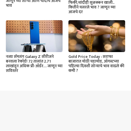
जाणून घ्या सोन्या आणि चांदीचे आजचे
फिकी,चांदीही सुळक्कन खाली..
भाव
कितीने घसरले भाव ? जाणून घ्या
आजचे दर
नव्या सॅमसंग Galaxy Z सीरीजने
Gold Price Today : सराफा
बनवला रेकॉर्ड! 72 तासांत 2.71
बाजारात मोठी घडामोड, ऑगस्टच्या
लाखांहून अधिक प्री-ऑर्डर… जाणून घ्या
पहिल्या दिवशी सोन्याचे भाव वाढले की
सविस्तर
कमी ?