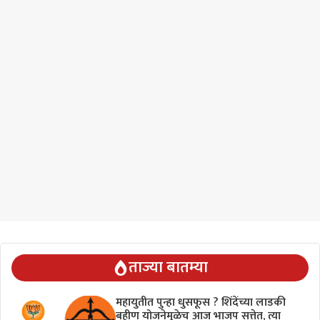
ताज्या बातम्या
महायुतीत पुन्हा धुसफूस ? शिंदेंच्या लाडकी
बहीण योजनेमुळेच आज भाजप सत्तेत, त्या