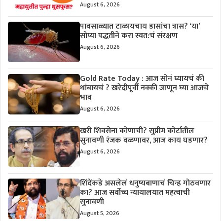
August 6, 2026
पावसाळ्यात टाळायचाय डासांचा त्रास? ‘या’
सोप्या पद्धतीने करा स्वत:चं संरक्षण
August 6, 2026
Gold Rate Today : आज सोनं घ्यायचं की
थांबायचं ? खरेदीपूर्वी नक्की जाणून घ्या आजचे
भाव
August 6, 2026
खरी शिवसेना कोणाची? सुप्रीम कोर्टातील
सुनावणी रंजक वळणावर, आज काय घडणार?
August 6, 2026
शिंदेंकडे असलेलं धनुष्यबाणाचं चिन्ह गोठवणार
का? आज सर्वोच्च न्यायालयात महत्वाची
सुनावणी
August 5, 2026