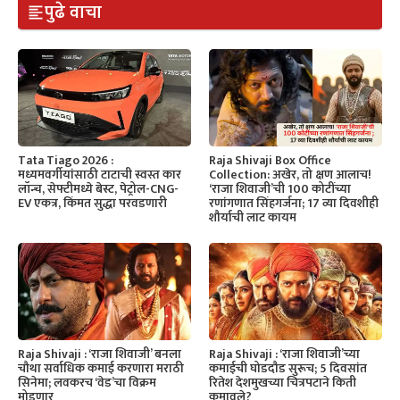
पुढे वाचा
Tata Tiago 2026 :
Raja Shivaji Box Office
मध्यमवर्गीयांसाठी टाटाची स्वस्त कार
Collection: अखेर, तो क्षण आलाच!
लॉन्च, सेफ्टीमध्ये बेस्ट, पेट्रोल-CNG-
‘राजा शिवाजी’ची 100 कोटींच्या
EV एकत्र, किंमत सुद्धा परवडणारी
रणांगणात सिंहगर्जना; 17 व्या दिवशीही
शौर्याची लाट कायम
Raja Shivaji : ‘राजा शिवाजी’ बनला
Raja Shivaji : ‘राजा शिवाजी’च्या
चौथा सर्वाधिक कमाई करणारा मराठी
कमाईची घोडदौड सुरूच; 5 दिवसांत
सिनेमा; लवकरच ‘वेड’चा विक्रम
रितेश देशमुखच्या चित्रपटाने किती
मोडणार
कमावले?