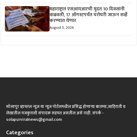
महाराष्ट्रात एसआयआरची मुदत 10 दिवसांनी
वाढवली, 17 ऑगस्टपर्यंत घरोघरी जाऊन सर्व्हे
करण्यात येणार
August 5, 2026
सोलापूर व्हायरल न्यूज या न्यूज पोर्टलमधील प्रसिद्ध होणाऱ्या बातम्या,जाहिराती व
लेखातील मजकुराशी संपादक सहमत असतील असे नाही. संपर्क -
solapurviralnews@gmail.com
Categories