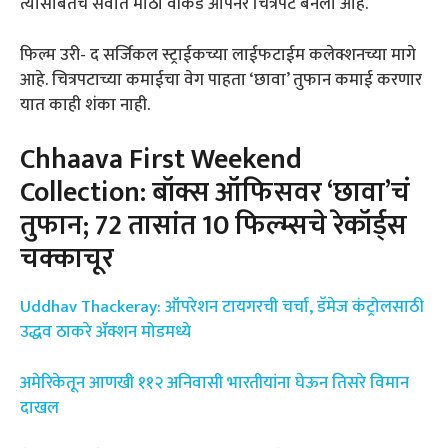
त्यासोबतच सर्वात मोठा वीकेंड ओपनर चित्रपट बनला आहे.
फिल्म उरी- द सर्जिकल स्ट्राईकच्या लाईफटाईम कलेक्शनच्या मागे
आहे. चित्रपटाच्या कमाईचा वेग पाहता ‘छावा’ तुफान कमाई करणार
यात काही शंका नाही.
Chhaava First Weekend
Collection: बॉक्स ऑफिसवर ‘छावा’चं
तुफान; 72 तासांत 10 फिल्म्सचे रेकॉर्ड्स
चक्काचूर
Uddhav Thackeray: ऑपरेशन टायगरची चर्चा, डॅमेज कंट्रोलसाठी
उद्धव ठाकरे ॲक्शन मोडमध्ये
अमेरिकेतून आणखी ११२ अनिवासी भारतीयांना घेऊन तिसरे विमान
दाखल