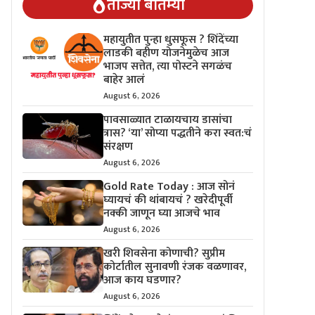
ताज्या बातम्या
महायुतीत पुन्हा धुसफूस ? शिंदेंच्या
लाडकी बहीण योजनेमुळेच आज
भाजप सत्तेत, त्या पोस्टने सगळंच
बाहेर आलं
August 6, 2026
पावसाळ्यात टाळायचाय डासांचा
त्रास? ‘या’ सोप्या पद्धतीने करा स्वत:चं
संरक्षण
August 6, 2026
Gold Rate Today : आज सोनं
घ्यायचं की थांबायचं ? खरेदीपूर्वी
नक्की जाणून घ्या आजचे भाव
August 6, 2026
खरी शिवसेना कोणाची? सुप्रीम
कोर्टातील सुनावणी रंजक वळणावर,
आज काय घडणार?
August 6, 2026