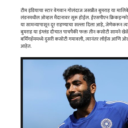
टीम इंडियाचा स्टार वेगवान गोलंदाज जसप्रीत बुमराह या मालि
लंडनमधील ओव्हल मैदानावर सुरू होईल. ईएसपीएन क्रिकइन्फोच्य
या सामन्यापासून दूर राहण्याचा सल्ला दिला आहे, जेणेकरून त्या
बुमराह या इंग्लंड दौऱ्यात पाचपैकी फक्त तीन कसोटी सामने खेळे
बर्मिंगहॅममध्ये दुसरी कसोटी गमावली, त्यानंतर लॉर्ड्स आणि ओल
आहेत.