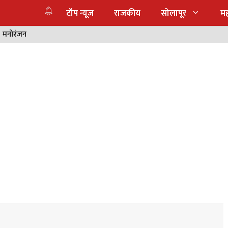
टॉप न्यूज
राजकीय
सोलापूर
महा
मनोरंजन