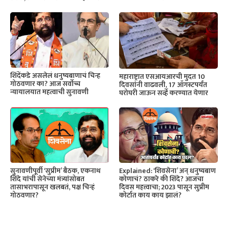
शिंदेंकडे असलेलं धनुष्यबाणाचं चिन्ह
महाराष्ट्रात एसआयआरची मुदत 10
गोठवणार का? आज सर्वोच्च
दिवसांनी वाढवली, 17 ऑगस्टपर्यंत
न्यायालयात महत्वाची सुनावणी
घरोघरी जाऊन सर्व्हे करण्यात येणार
सुनावणीपूर्वी ‘सुप्रीम’ बैठक, एकनाथ
Explained: ‘शिवसेना’ अन् धनुष्यबाण
शिंदे यांची सेनेच्या मंत्र्यांसोबत
कोणाचं? ठाकरे की शिंदे? आजचा
तासाभरापासून खलबतं, पक्ष चिन्हं
दिवस महत्त्वाचा; 2023 पासून सुप्रीम
गोठवणार?
कोर्टात काय काय झालं?