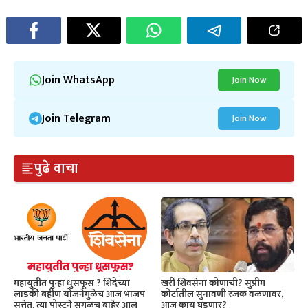
Join WhatsApp
Join Now
Join Telegram
Join Now
पुढे वाचा
महायुतीत पुन्हा धुसफूस ? शिंदेंच्या
खरी शिवसेना कोणाची? सुप्रीम
लाडकी बहीण योजनेमुळेच आज भाजप
कोर्टातील सुनावणी रंजक वळणावर,
सत्तेत, त्या पोस्टने सगळंच बाहेर आलं
आज काय घडणार?