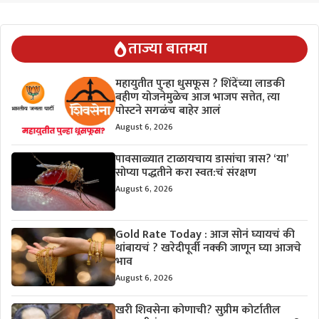
ताज्या बातम्या
महायुतीत पुन्हा धुसफूस ? शिंदेंच्या लाडकी
बहीण योजनेमुळेच आज भाजप सत्तेत, त्या
पोस्टने सगळंच बाहेर आलं
August 6, 2026
पावसाळ्यात टाळायचाय डासांचा त्रास? ‘या’
सोप्या पद्धतीने करा स्वत:चं संरक्षण
August 6, 2026
Gold Rate Today : आज सोनं घ्यायचं की
थांबायचं ? खरेदीपूर्वी नक्की जाणून घ्या आजचे
भाव
August 6, 2026
खरी शिवसेना कोणाची? सुप्रीम कोर्टातील