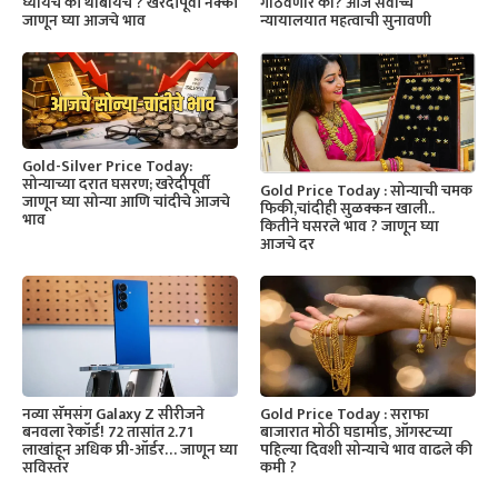
घ्यायचं की थांबायचं ? खरेदीपूर्वी नक्की
गोठवणार का? आज सर्वोच्च
जाणून घ्या आजचे भाव
न्यायालयात महत्वाची सुनावणी
Gold-Silver Price Today:
सोन्याच्या दरात घसरण; खरेदीपूर्वी
Gold Price Today : सोन्याची चमक
जाणून घ्या सोन्या आणि चांदीचे आजचे
फिकी,चांदीही सुळक्कन खाली..
भाव
कितीने घसरले भाव ? जाणून घ्या
आजचे दर
नव्या सॅमसंग Galaxy Z सीरीजने
Gold Price Today : सराफा
बनवला रेकॉर्ड! 72 तासांत 2.71
बाजारात मोठी घडामोड, ऑगस्टच्या
लाखांहून अधिक प्री-ऑर्डर… जाणून घ्या
पहिल्या दिवशी सोन्याचे भाव वाढले की
सविस्तर
कमी ?