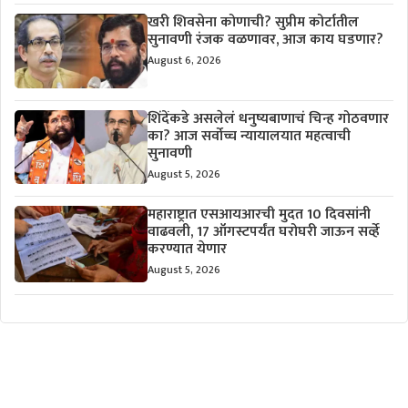
खरी शिवसेना कोणाची? सुप्रीम कोर्टातील
सुनावणी रंजक वळणावर, आज काय घडणार?
August 6, 2026
शिंदेंकडे असलेलं धनुष्यबाणाचं चिन्ह गोठवणार
का? आज सर्वोच्च न्यायालयात महत्वाची
सुनावणी
August 5, 2026
महाराष्ट्रात एसआयआरची मुदत 10 दिवसांनी
वाढवली, 17 ऑगस्टपर्यंत घरोघरी जाऊन सर्व्हे
करण्यात येणार
August 5, 2026