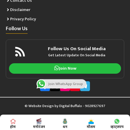
Contact Us
Disclaimer
Privacy Policy
Follow Us
Follow Us On Social Media
Get Latest Update On Social Media
Join Now
Join WhatsApp Group
© Website Design by
Digital Buffalo
- 9028927697
होम
मनोरंजन
धन
मौसम
व्हाट्सएप