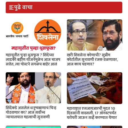
पुढे वाचा
महायुतीत पुन्हा धुसफूस ? शिंदेंच्या
खरी शिवसेना कोणाची? सुप्रीम
लाडकी बहीण योजनेमुळेच आज भाजप
कोर्टातील सुनावणी रंजक वळणावर,
सत्तेत, त्या पोस्टने सगळंच बाहेर आलं
आज काय घडणार?
शिंदेंकडे असलेलं धनुष्यबाणाचं चिन्ह
महाराष्ट्रात एसआयआरची मुदत 10
गोठवणार का? आज सर्वोच्च
दिवसांनी वाढवली, 17 ऑगस्टपर्यंत
न्यायालयात महत्वाची सुनावणी
घरोघरी जाऊन सर्व्हे करण्यात येणार