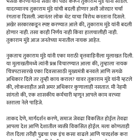
भेसळ करणाऱ्यांना सळो की पळो करून तुकाराम मुंडे यांनी सोडले.
यादरम्यानच तुकाराम मुंडे यांची बदली होणार अशी जोरदार चर्चा
रंगताना दिसली. ज्यानंतर लोक थेट याचा विरोध करताना दिसले.
अखेर सरकारकडून स्पष्ट करण्यात आले की, तुकाराम मुंडे यांनी बदली
होणार नाही. तसा काही निर्णय नाही किंवा हालचालीही नाही.
तुकाराम मुंडे आज जनतेच्या मनातील नायक आहेत.
नुकताच तुकाराम मुंडे यांनी एका मराठी वृत्तवाहिनीला मुलाखत दिली.
या मुलाखतीमध्ये त्यांनी प्रश्न विचारण्यात आला की, तुम्हाला नायक
चित्रपटासारखे एका दिवसासाठी मुख्यमंत्री बनवले आणि सगळे
अधिकार दिले तर तुम्ही काय कराल? यावर तुकाराम मुंडे यांनी म्हटले
की, लोकशाहीत असे अमर अधिकार कुणालाही नसतात. मी नेहमी
सांगतो की, एक शासकीय कर्मचारी म्हणून आपले काम वरच्या
स्तराला नेले पाहिजे.
ताकद देणे, मार्गदर्शन करणे, समाज जेवढा विकसित होईल तेवढा
आपला देश आणि देशातील व्यक्ती विकसित होईल. मला कोणताही
रोल दिला तरीही पुढचा एक इंच कसा वाढले आणि पारदर्शक करा