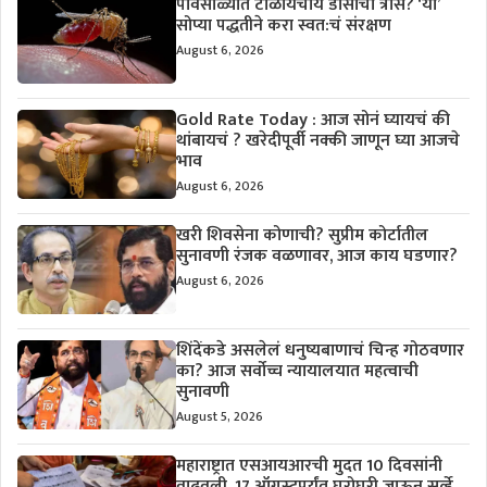
पावसाळ्यात टाळायचाय डासांचा त्रास? ‘या’
सोप्या पद्धतीने करा स्वत:चं संरक्षण
August 6, 2026
Gold Rate Today : आज सोनं घ्यायचं की
थांबायचं ? खरेदीपूर्वी नक्की जाणून घ्या आजचे
भाव
August 6, 2026
खरी शिवसेना कोणाची? सुप्रीम कोर्टातील
सुनावणी रंजक वळणावर, आज काय घडणार?
August 6, 2026
शिंदेंकडे असलेलं धनुष्यबाणाचं चिन्ह गोठवणार
का? आज सर्वोच्च न्यायालयात महत्वाची
सुनावणी
August 5, 2026
महाराष्ट्रात एसआयआरची मुदत 10 दिवसांनी
वाढवली, 17 ऑगस्टपर्यंत घरोघरी जाऊन सर्व्हे