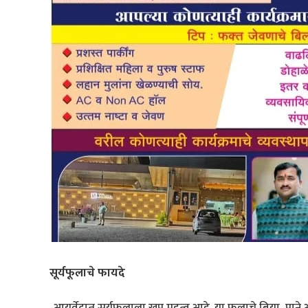
सूर्यफूलाचे फायदे
-आयुर्वेदात सूर्यफुलाला खूप महत्व आहे. या फुलाचे बिया,