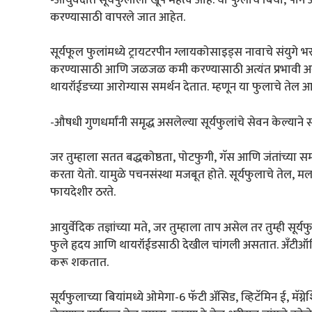
करण्यासाठी वापरले जात आहेत.
सूर्यफूल फुलांमध्ये ट्रायटरपीन ग्लायकोसाइड्स नावाचे संयुगे 
करण्यासाठी आणि जळजळ कमी करण्यासाठी अत्यंत प्रभावी असत
थायरॉईडच्या आरोग्यास समर्थन देतात. म्हणून या फुलाचे तेल 
-औषधी गुणधर्मांनी समृद्ध असलेल्या सूर्यफुलांचे सेवन केल्य
जर तुम्हाला सतत बद्धकोष्ठता, पोटफुगी, गॅस आणि जंतांच्या सम
करता येतो. यामुळे पचनसंस्था मजबूत होते. सूर्यफुलाचे तेल, म
फायदेशीर ठरते.
आयुर्वेदिक तज्ञांच्या मते, जर तुम्हाला ताप असेल तर तुम्ही स
फुले हृदय आणि थायरॉईडसाठी देखील चांगली असतात. अँटीऑक्सि
करू शकतात.
सूर्यफुलाच्या बियांमध्ये ओमेगा-6 फॅटी ॲसिड, व्हिटॅमिन ई, मॅग