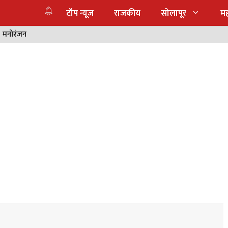
टॉप न्यूज
राजकीय
सोलापूर
महा
मनोरंजन