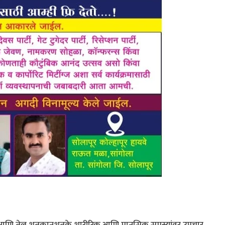
 पाने आणि तेल शतकानुशतके शारीरिक आणि मानसिक समस्यांवर उपचार