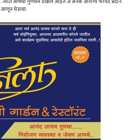
. त्यात औषधी गुणधर्म देखील आहेत जे अनेक आरोग्य फायदे प्रदान
जाणून घेऊया.