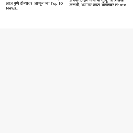
अपघात, दोन जणांचा मृत्यू, 10 प्रवासी
आज पुणे दौऱ्यावर; जाणून घ्या Top 10
जखमी, अंगावर काटा आणणारे Photo
News…