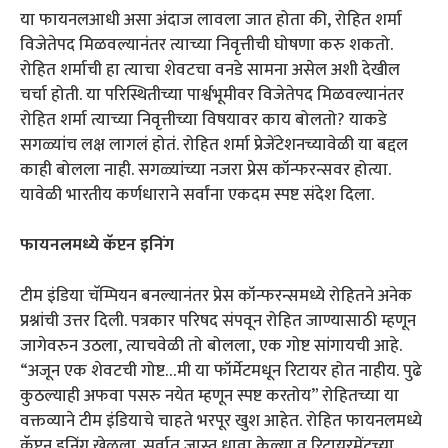
या फायनलआधी असा अंदाज लावला जात होता की, रोहित शर्मा
विजेतेपद मिळवल्यानंतर त्याच्या निवृत्तीची घोषणा करु शकतो.
रोहित शर्माची हा त्याचा शेवटचा वनडे सामना असेल अशी देखील
चर्चा होती. या परिस्थितीच्या पार्श्वभूमीवर विजेतेपद मिळवल्यानंतर
रोहित शर्मा त्याच्या निवृत्तीच्या विषयावर काय बोलतो? याकडे
सगळ्यांच लक्ष लागलं होतं. रोहित शर्मा प्रेजेंटेशनच्यावेळी या बद्दल
काही बोलला नाही. सगळ्यांच्या नजरा प्रेस कॉन्फरन्सवर होत्या.
यावेळी भारतीय कर्णधाराने सर्वांना एकदम स्पष्ट संदेश दिला.
फायनलमध्ये कॅप्टन इनिंग
टीम इंडिया चॅम्पियन बनल्यानंतर प्रेस कॉन्फरन्समध्ये रोहितने अनेक
प्रश्नांची उत्तर दिली. पत्रकार परिषद संपवून रोहित जाण्यासाठी म्हणून
जागेवरुन उठला, त्याचवेळी तो बोलला, एक गोष्ट सांगायची आहे.
“अजून एक शेवटची गोष्ट…मी या फॉर्मेटमधून रिटायर होत नाहीय. पुढे
कुठल्याही अफवा पसरु नयेत म्हणून स्पष्ट करतोय” रोहितच्या या
वक्तव्याने टीम इंडियाचे चाहते भरपूर खुश आहेत. रोहित फायनलमध्ये
कॅप्टन इनिंग खेळला. सर्वात जास्त धावा केल्या व रिटायरमेंटच्या