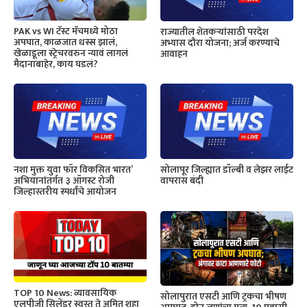
PAK vs WI टॅस्ट मॅचमध्ये मोठा
राज्यातील शेतकऱ्यांसाठी परदेश
अपघात, काळजात धस्स झालं,
अभ्यास दौरा योजना; अर्ज करण्याचे
खेळाडूला स्ट्रेचरवरुन न्यावं लागलं
आवाहन
मैदानाबाहेर, काय घडलं?
नशा मुक्त युवा फॉर विकसित भारत’
सोलापूर जिल्ह्यात डॉल्बी व लेझर लाईट
अभियानांतर्गत ३ ऑगस्ट रोजी
वापरास बंदी
जिल्हास्तरीय स्पर्धांचे आयोजन
TOP 10 News: व्यावसायिक
सोलापुरात एसटी आणि ट्रकचा भीषण
एलपीजी सिलेंडर स्वस्त ते अमित शहा