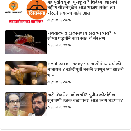
महायुतीत पुन्हा धुसफूस ? शिंदेंच्या लाडकी
बहीण योजनेमुळेच आज भाजप सत्तेत, त्या
पोस्टने सगळंच बाहेर आलं
August 6, 2026
पावसाळ्यात टाळायचाय डासांचा त्रास? ‘या’
सोप्या पद्धतीने करा स्वत:चं संरक्षण
August 6, 2026
Gold Rate Today : आज सोनं घ्यायचं की
थांबायचं ? खरेदीपूर्वी नक्की जाणून घ्या आजचे
भाव
August 6, 2026
खरी शिवसेना कोणाची? सुप्रीम कोर्टातील
सुनावणी रंजक वळणावर, आज काय घडणार?
August 6, 2026