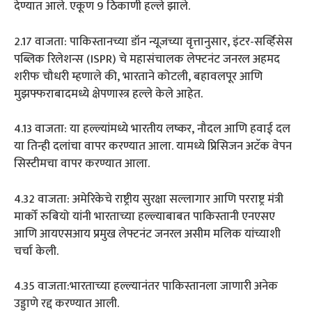
देण्यात आले. एकूण 9 ठिकाणी हल्ले झाले.
2.17 वाजता: पाकिस्तानच्या डॉन न्यूजच्या वृत्तानुसार, इंटर-सर्व्हिसेस
पब्लिक रिलेशन्स (ISPR) चे महासंचालक लेफ्टनंट जनरल अहमद
शरीफ चौधरी म्हणाले की, भारताने कोटली, बहावलपूर आणि
मुझफ्फराबादमध्ये क्षेपणास्त्र हल्ले केले आहेत.
4.13 वाजता: या हल्ल्यांमध्ये भारतीय लष्कर, नौदल आणि हवाई दल
या तिन्ही दलांचा वापर करण्यात आला. यामध्ये प्रिसिजन अटॅक वेपन
सिस्टीमचा वापर करण्यात आला.
4.32 वाजता: अमेरिकेचे राष्ट्रीय सुरक्षा सल्लागार आणि परराष्ट्र मंत्री
मार्को रुबियो यांनी भारताच्या हल्ल्याबाबत पाकिस्तानी एनएसए
आणि आयएसआय प्रमुख लेफ्टनंट जनरल असीम मलिक यांच्याशी
चर्चा केली.
4.35 वाजता:भारताच्या हल्ल्यानंतर पाकिस्तानला जाणारी अनेक
उड्डाणे रद्द करण्यात आली.