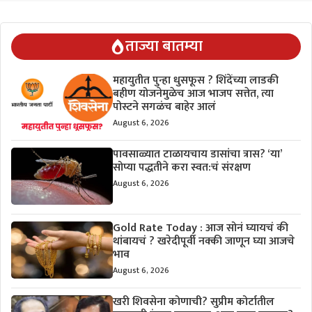
ताज्या बातम्या
महायुतीत पुन्हा धुसफूस ? शिंदेंच्या लाडकी
बहीण योजनेमुळेच आज भाजप सत्तेत, त्या
पोस्टने सगळंच बाहेर आलं
August 6, 2026
पावसाळ्यात टाळायचाय डासांचा त्रास? ‘या’
सोप्या पद्धतीने करा स्वत:चं संरक्षण
August 6, 2026
Gold Rate Today : आज सोनं घ्यायचं की
थांबायचं ? खरेदीपूर्वी नक्की जाणून घ्या आजचे
भाव
August 6, 2026
खरी शिवसेना कोणाची? सुप्रीम कोर्टातील