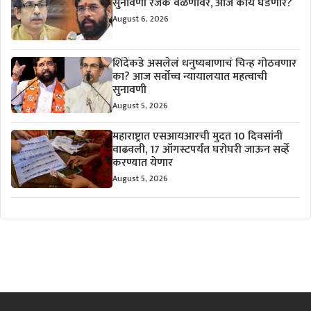
सुनावणी रंजक वळणावर, आज काय घडणार?
August 6, 2026
शिंदेंकडे असलेलं धनुष्यबाणाचं चिन्ह गोठवणार
का? आज सर्वोच्च न्यायालयात महत्वाची
सुनावणी
August 5, 2026
महाराष्ट्रात एसआयआरची मुदत 10 दिवसांनी
वाढवली, 17 ऑगस्टपर्यंत घरोघरी जाऊन सर्व्हे
करण्यात येणार
August 5, 2026