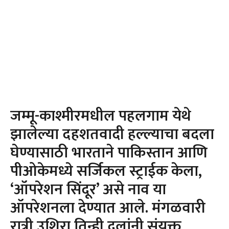
जम्मू-काश्मीरमधील पहलगाम येथे
झालेल्या दहशतवादी हल्ल्याचा बदला
घेण्यासाठी भारताने पाकिस्तान आणि
पीओकेमध्ये सर्जिकल स्ट्राईक केला,
‘ऑपरेशन सिंदूर’ असे नाव या
ऑपरेशनला देण्यात आले. मंगळवारी
रात्री उशिरा तिन्ही दलांनी संयुक्त