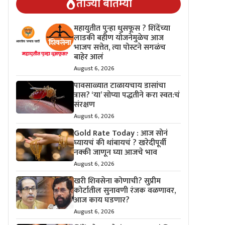
ताज्या बातम्या
महायुतीत पुन्हा धुसफूस ? शिंदेंच्या
लाडकी बहीण योजनेमुळेच आज
भाजप सत्तेत, त्या पोस्टने सगळंच
बाहेर आलं
August 6, 2026
पावसाळ्यात टाळायचाय डासांचा
त्रास? ‘या’ सोप्या पद्धतीने करा स्वत:चं
संरक्षण
August 6, 2026
Gold Rate Today : आज सोनं
घ्यायचं की थांबायचं ? खरेदीपूर्वी
नक्की जाणून घ्या आजचे भाव
August 6, 2026
खरी शिवसेना कोणाची? सुप्रीम
कोर्टातील सुनावणी रंजक वळणावर,
आज काय घडणार?
August 6, 2026