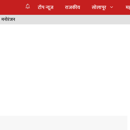
टॉप न्यूज
राजकीय
सोलापूर
महा
मनोरंजन