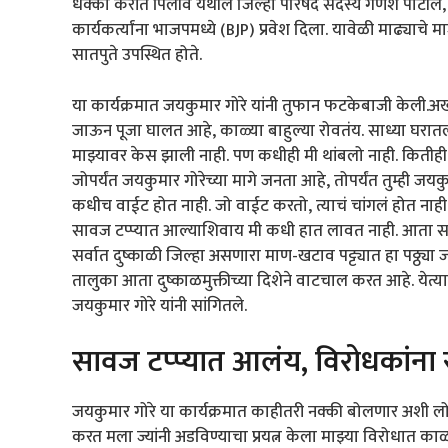
धक्का करीत पिलीव येथील जिल्हा परिषद सदस्य गणेश पाटील,
कार्यकर्त्यांना भाजपमध्ये (BJP) प्रवेश दिला. यावेळी माढ
सातपुते उपस्थित होते.
या कार्यक्रमात जयकुमार गोरे यांनी तुफान फटकेबाजी केली.अ
जाऊन पूजा घालत आहे, काळ्या बाहुल्या रोवतंय. साध्या घरा
माझ्यावर केस झाली नाही. पण कधीही मी थांबलो नाही. कितीही आ
जोपर्यंत जयकुमार गोरेच्या मागे जनता आहे, तोपर्यंत तुम्ही 
कधीच वाईट होत नाही. जो वाईट करतो, त्याचं चांगलं होत नाही
सावज टप्प्यात आल्याशिवाय मी कधी हात लावत नाही. आता सा
सर्वात दुष्काळी जिल्हा असणारा माण-खटाव पट्ट्यात हा पठ्ठ्
तालुका आता दुष्काळमुक्तीच्या दिशेने वाटचाल करत आहे. येत्या 
जयकुमार गोरे यांनी सांगितले.
सावज टप्प्यात आलंय, विरोधकांना
जयकुमार गोरे या कार्यक्रमात काहीतरी नक्की बोलणार अशी लोकां
करत मला ज्यांनी अडविण्याचा प्रयत्न केला माझ्या विरोधात काळ