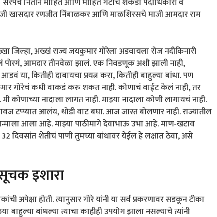
 सरपंच नितीन मोहिते आणि मोहिते गटाचे शेकडो पदाधिकारी व
्याचे माजी खासदार रणजीत निंबाळकर आणि माळशिरसचे माजी आमदार राम
ख्खा जिल्हा, अख्खं राज्य जयकुमार गोरेला अडवायला रोज नदीकिनारी
तलं पोरगं, आमदार तीनवेळा झालं. एक निवडणूक अशी झाली नाही,
डवं या, कितीही दाबायचा प्रयत्न करा, कितीही बाहुल्या बांधा. पण
जयकुमार गोरेचं कधी वाकडं करु शकत नाही. कोणाचं वाईट केलं नाही, तर
. मी कोणाच्या नादाला लागत नाही. माझ्या नादाला कोणी लागायचं नाही.
वज टप्प्यात आलंय, थोडी वाट बघा. आज जास्त बोलणार नाही. राज्यातील
या जन्माला आला आहे. माझ्या पाठीमागे देवाभाऊ उभा आहे. माण-खटाव
32 दिवसांत शेतीचं पाणी तुमच्या बांधावर येईल हे लक्षात ठेवा, असे
 सूचक इशारा
ची अपेक्षा होती. त्यानुसार गोरे यांनी या सर्व प्रकरणावर सडकून टीका
या बाहुल्या बांधल्या त्याचा काहीही उपयोग झाला नसल्याचे त्यांनी