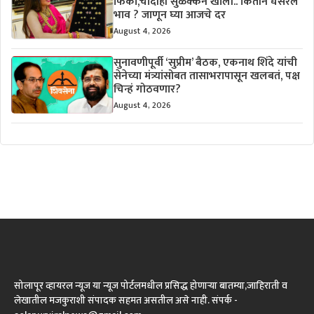
फिकी,चांदीही सुळक्कन खाली.. कितीने घसरले
भाव ? जाणून घ्या आजचे दर
August 4, 2026
सुनावणीपूर्वी ‘सुप्रीम’ बैठक, एकनाथ शिंदे यांची
सेनेच्या मंत्र्यांसोबत तासाभरापासून खलबतं, पक्ष
चिन्हं गोठवणार?
August 4, 2026
सोलापूर व्हायरल न्यूज या न्यूज पोर्टलमधील प्रसिद्ध होणाऱ्या बातम्या,जाहिराती व
लेखातील मजकुराशी संपादक सहमत असतील असे नाही. संपर्क -