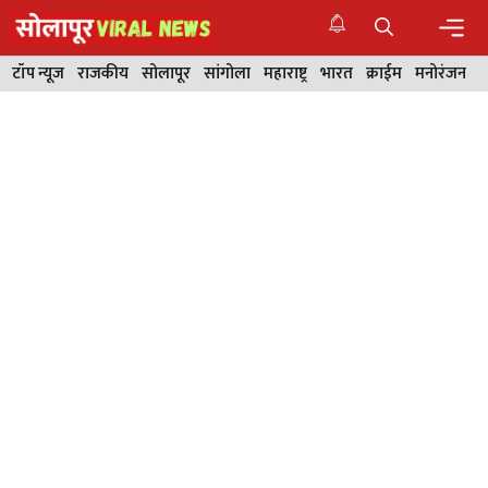
Skip
to
content
Men
टॉप न्यूज
राजकीय
सोलापूर
सांगोला
महाराष्ट्र
भारत
क्राईम
मनोरंजन