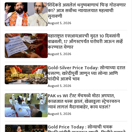
शिंदेंकडे असलेलं धनुष्यबाणाचं चिन्ह गोठवणार
का? आज सर्वोच्च न्यायालयात महत्वाची
सुनावणी
August 5, 2026
महाराष्ट्रात एसआयआरची मुदत 10 दिवसांनी
वाढवली, 17 ऑगस्टपर्यंत घरोघरी जाऊन सर्व्हे
करण्यात येणार
August 5, 2026
Gold-Silver Price Today: सोन्याच्या दरात
घसरण; खरेदीपूर्वी जाणून घ्या सोन्या आणि
चांदीचे आजचे भाव
August 5, 2026
PAK vs WI टॅस्ट मॅचमध्ये मोठा अपघात,
काळजात धस्स झालं, खेळाडूला स्ट्रेचरवरुन
न्यावं लागलं मैदानाबाहेर, काय घडलं?
August 5, 2026
Gold Price Today : सोन्याची चमक