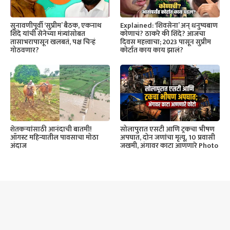
सुनावणीपूर्वी ‘सुप्रीम’ बैठक, एकनाथ
Explained: ‘शिवसेना’ अन् धनुष्यबाण
शिंदे यांची सेनेच्या मंत्र्यांसोबत
कोणाचं? ठाकरे की शिंदे? आजचा
तासाभरापासून खलबतं, पक्ष चिन्हं
दिवस महत्त्वाचा; 2023 पासून सुप्रीम
गोठवणार?
कोर्टात काय काय झालं?
शेतकऱ्यांसाठी आनंदाची बातमी!
सोलापुरात एसटी आणि ट्रकचा भीषण
ऑगस्ट महिन्यातील पावसाचा मोठा
अपघात, दोन जणांचा मृत्यू, 10 प्रवासी
अंदाज
जखमी, अंगावर काटा आणणारे Photo