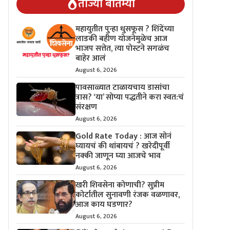
ताज्या बातम्या
महायुतीत पुन्हा धुसफूस ? शिंदेंच्या
लाडकी बहीण योजनेमुळेच आज
भाजप सत्तेत, त्या पोस्टने सगळंच
बाहेर आलं
August 6, 2026
पावसाळ्यात टाळायचाय डासांचा
त्रास? ‘या’ सोप्या पद्धतीने करा स्वत:चं
संरक्षण
August 6, 2026
Gold Rate Today : आज सोनं
घ्यायचं की थांबायचं ? खरेदीपूर्वी
नक्की जाणून घ्या आजचे भाव
August 6, 2026
खरी शिवसेना कोणाची? सुप्रीम
कोर्टातील सुनावणी रंजक वळणावर,
आज काय घडणार?
August 6, 2026