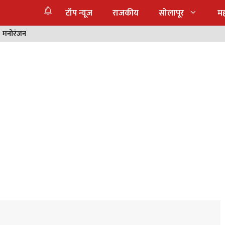
टॉप न्यूज
राजकीय
सोलापूर
महा
मनोरंजन