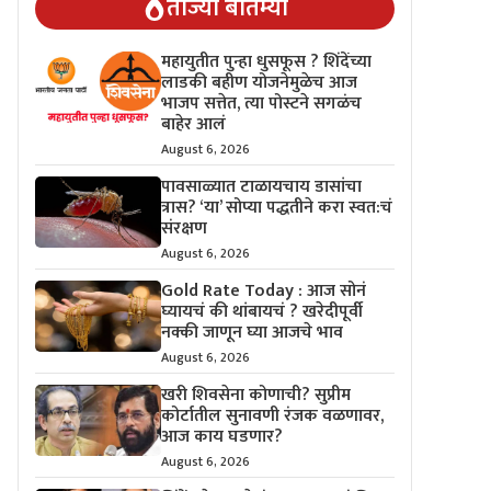
ताज्या बातम्या
महायुतीत पुन्हा धुसफूस ? शिंदेंच्या
लाडकी बहीण योजनेमुळेच आज
भाजप सत्तेत, त्या पोस्टने सगळंच
बाहेर आलं
August 6, 2026
पावसाळ्यात टाळायचाय डासांचा
त्रास? ‘या’ सोप्या पद्धतीने करा स्वत:चं
संरक्षण
August 6, 2026
Gold Rate Today : आज सोनं
घ्यायचं की थांबायचं ? खरेदीपूर्वी
नक्की जाणून घ्या आजचे भाव
August 6, 2026
खरी शिवसेना कोणाची? सुप्रीम
कोर्टातील सुनावणी रंजक वळणावर,
आज काय घडणार?
August 6, 2026