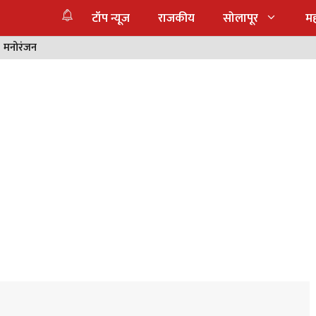
टॉप न्यूज
राजकीय
सोलापूर
महा
मनोरंजन