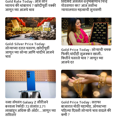
Gold Rate Today : आज सोनं
शिंदेंकडे असलेलं धनुष्यबाणाचं चिन्ह
घ्यायचं की थांबायचं ? खरेदीपूर्वी नक्की
गोठवणार का? आज सर्वोच्च
जाणून घ्या आजचे भाव
न्यायालयात महत्वाची सुनावणी
Gold-Silver Price Today:
सोन्याच्या दरात घसरण; खरेदीपूर्वी
Gold Price Today : सोन्याची चमक
जाणून घ्या सोन्या आणि चांदीचे आजचे
फिकी,चांदीही सुळक्कन खाली..
भाव
कितीने घसरले भाव ? जाणून घ्या
आजचे दर
नव्या सॅमसंग Galaxy Z सीरीजने
Gold Price Today : सराफा
बनवला रेकॉर्ड! 72 तासांत 2.71
बाजारात मोठी घडामोड, ऑगस्टच्या
लाखांहून अधिक प्री-ऑर्डर… जाणून घ्या
पहिल्या दिवशी सोन्याचे भाव वाढले की
सविस्तर
कमी ?