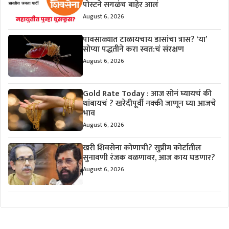
पोस्टने सगळंच बाहेर आलं
August 6, 2026
पावसाळ्यात टाळायचाय डासांचा त्रास? ‘या’
सोप्या पद्धतीने करा स्वत:चं संरक्षण
August 6, 2026
Gold Rate Today : आज सोनं घ्यायचं की
थांबायचं ? खरेदीपूर्वी नक्की जाणून घ्या आजचे
भाव
August 6, 2026
खरी शिवसेना कोणाची? सुप्रीम कोर्टातील
सुनावणी रंजक वळणावर, आज काय घडणार?
August 6, 2026