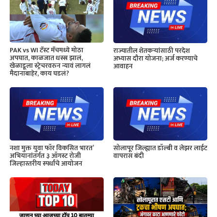
PAK vs WI टॅस्ट मॅचमध्ये मोठा
राज्यातील शेतकऱ्यांसाठी परदेश
अपघात, काळजात धस्स झालं,
अभ्यास दौरा योजना; अर्ज करण्याचे
खेळाडूला स्ट्रेचरवरुन न्यावं लागलं
आवाहन
मैदानाबाहेर, काय घडलं?
नशा मुक्त युवा फॉर विकसित भारत’
सोलापूर जिल्ह्यात डॉल्बी व लेझर लाईट
अभियानांतर्गत ३ ऑगस्ट रोजी
वापरास बंदी
जिल्हास्तरीय स्पर्धांचे आयोजन