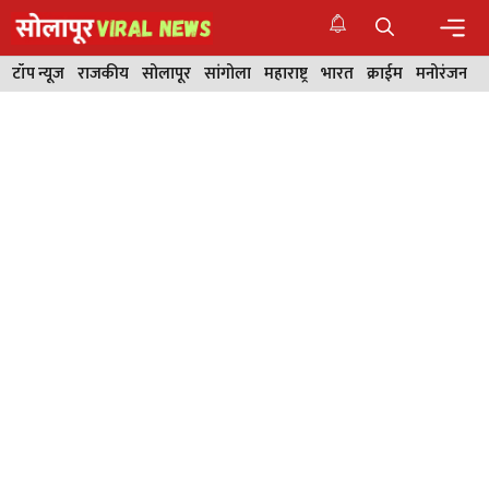
Skip
to
content
Men
टॉप न्यूज
राजकीय
सोलापूर
सांगोला
महाराष्ट्र
भारत
क्राईम
मनोरंजन