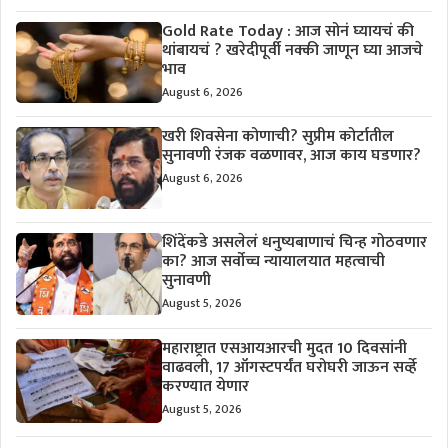
Gold Rate Today : आज सोनं घ्यायचं की
थांबायचं ? खरेदीपूर्वी नक्की जाणून घ्या आजचे
भाव
August 6, 2026
खरी शिवसेना कोणाची? सुप्रीम कोर्टातील
सुनावणी रंजक वळणावर, आज काय घडणार?
August 6, 2026
शिंदेंकडे असलेलं धनुष्यबाणाचं चिन्ह गोठवणार
का? आज सर्वोच्च न्यायालयात महत्वाची
सुनावणी
August 5, 2026
महाराष्ट्रात एसआयआरची मुदत 10 दिवसांनी
वाढवली, 17 ऑगस्टपर्यंत घरोघरी जाऊन सर्व्हे
करण्यात येणार
August 5, 2026