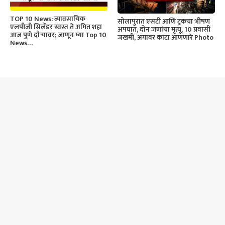
TOP 10 News: व्यावसायिक
सोलापुरात एसटी आणि ट्रकचा भीषण
एलपीजी सिलेंडर स्वस्त ते अमित शहा
अपघात, दोन जणांचा मृत्यू, 10 प्रवासी
आज पुणे दौऱ्यावर; जाणून घ्या Top 10
जखमी, अंगावर काटा आणणारे Photo
News…