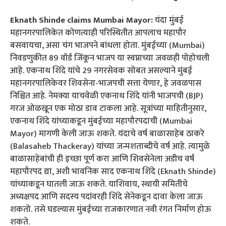
Eknath Shinde claims Mumbai Mayor:
यंदा मुंबई
महानगरपालिकेत कोणत्याही परिस्थितीत आपलाच महापौर
बसवायचा, असा चंग भाजपने बांधला होता. मुंबईच्या (Mumbai)
निवडणुकीत 89 वॉर्ड जिंकून भाजप या स्वप्नाच्या जवळही पोहोचली
आहे. एकनाथ शिंदे यांचे 29 नगरसेवक सोबत असल्याने मुंबई
महानगरपालिकेवर शिवसेना-भाजपची सत्ता येणार, हे जवळपास
निश्चित आहे. नेमक्या याचवेळी एकनाथ शिंदे यांनी भाजपची (BJP)
गरज ओळखून एक मोठा डाव टाकला आहे. सूत्रांच्या माहितीनुसार,
एकनाथ शिंदे यांच्याकडून मुंबईच्या महापौरपदाची (Mumbai
Mayor) मागणी केली जाऊ शकते. यंदाचे वर्ष बाळासाहेब ठाकरे
(Balasaheb Thackeray) यांच्या जन्मशताब्दीचे वर्ष आहे. त्यामुळे
बाळासाहेबांची ही इच्छा पूर्ण करा आणि शिवसेनेला अडीच वर्ष
महापौरपद द्या, अशी भावनिक साद एकनाथ शिंदे (Eknath Shinde)
यांच्याकडून घातली जाऊ शकते. याशिवाय, स्थायी समितीचे
अध्यक्षपद आणि सदस्य पदांवरही शिंदे सेनेकडून दावा केला जाऊ
शकतो. तसे घडल्यास मुंबईच्या राजकारणात नवी रंगत निर्माण होऊ
शकते.