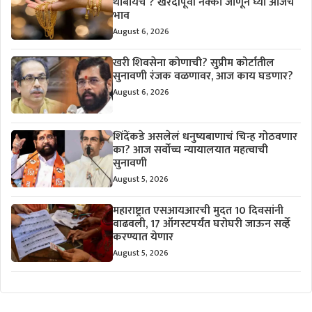
थांबायचं ? खरेदीपूर्वी नक्की जाणून घ्या आजचे
भाव
August 6, 2026
खरी शिवसेना कोणाची? सुप्रीम कोर्टातील
सुनावणी रंजक वळणावर, आज काय घडणार?
August 6, 2026
शिंदेंकडे असलेलं धनुष्यबाणाचं चिन्ह गोठवणार
का? आज सर्वोच्च न्यायालयात महत्वाची
सुनावणी
August 5, 2026
महाराष्ट्रात एसआयआरची मुदत 10 दिवसांनी
वाढवली, 17 ऑगस्टपर्यंत घरोघरी जाऊन सर्व्हे
करण्यात येणार
August 5, 2026