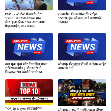
PAK vs WI टॅस्ट मॅचमध्ये मोठा
राज्यातील शेतकऱ्यांसाठी परदेश
अपघात, काळजात धस्स झालं,
अभ्यास दौरा योजना; अर्ज करण्याचे
खेळाडूला स्ट्रेचरवरुन न्यावं लागलं
आवाहन
मैदानाबाहेर, काय घडलं?
नशा मुक्त युवा फॉर विकसित भारत’
सोलापूर जिल्ह्यात डॉल्बी व लेझर लाईट
अभियानांतर्गत ३ ऑगस्ट रोजी
वापरास बंदी
जिल्हास्तरीय स्पर्धांचे आयोजन
TOP 10 News: व्यावसायिक
सोलापुरात एसटी आणि ट्रकचा भीषण