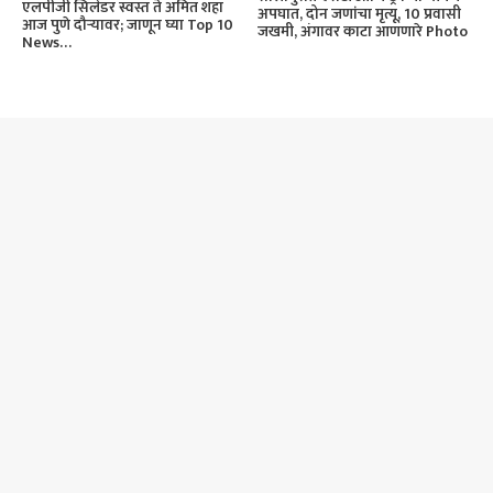
एलपीजी सिलेंडर स्वस्त ते अमित शहा
अपघात, दोन जणांचा मृत्यू, 10 प्रवासी
आज पुणे दौऱ्यावर; जाणून घ्या Top 10
जखमी, अंगावर काटा आणणारे Photo
News…