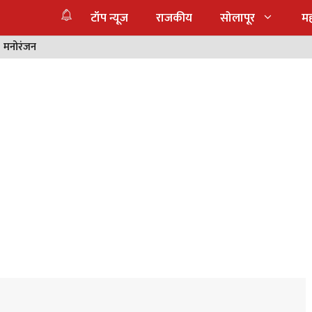
टॉप न्यूज
राजकीय
सोलापूर
महा
मनोरंजन