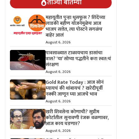
ताज्या बातम्या
महायुतीत पुन्हा धुसफूस ? शिंदेंच्या
लाडकी बहीण योजनेमुळेच आज
भाजप सत्तेत, त्या पोस्टने सगळंच
बाहेर आलं
August 6, 2026
पावसाळ्यात टाळायचाय डासांचा
त्रास? ‘या’ सोप्या पद्धतीने करा स्वत:चं
संरक्षण
August 6, 2026
Gold Rate Today : आज सोनं
घ्यायचं की थांबायचं ? खरेदीपूर्वी
नक्की जाणून घ्या आजचे भाव
August 6, 2026
खरी शिवसेना कोणाची? सुप्रीम
कोर्टातील सुनावणी रंजक वळणावर,
आज काय घडणार?
August 6, 2026