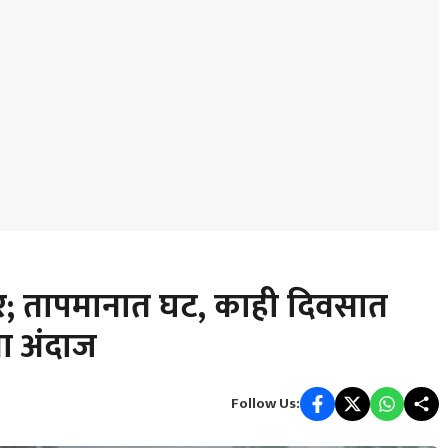
र; तापमानात घट, काही दिवसात
ा अंदाज
Follow Us: