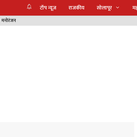
टॉप न्यूज
राजकीय
सोलापूर
महा
मनोरंजन