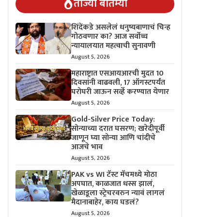
ताज्या बातम्या
शिंदेंकडे असलेलं धनुष्यबाणाचं चिन्ह
गोठवणार का? आज सर्वोच्च
न्यायालयात महत्वाची सुनावणी
August 5, 2026
महाराष्ट्रात एसआयआरची मुदत 10
दिवसांनी वाढवली, 17 ऑगस्टपर्यंत
घरोघरी जाऊन सर्व्हे करण्यात येणार
August 5, 2026
Gold-Silver Price Today:
सोन्याच्या दरात घसरण; खरेदीपूर्वी
जाणून घ्या सोन्या आणि चांदीचे
आजचे भाव
August 5, 2026
PAK vs WI टॅस्ट मॅचमध्ये मोठा
अपघात, काळजात धस्स झालं,
खेळाडूला स्ट्रेचरवरुन न्यावं लागलं
मैदानाबाहेर, काय घडलं?
August 5, 2026