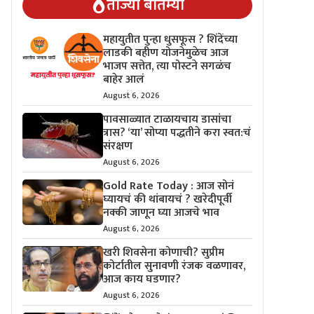
ताज्या बातम्या
महायुतीत पुन्हा धुसफूस ? शिंदेंच्या
लाडकी बहीण योजनेमुळेच आज
भाजप सत्तेत, त्या पोस्टने सगळंच
बाहेर आलं
August 6, 2026
पावसाळ्यात टाळायचाय डासांचा
त्रास? ‘या’ सोप्या पद्धतीने करा स्वत:चं
संरक्षण
August 6, 2026
Gold Rate Today : आज सोनं
घ्यायचं की थांबायचं ? खरेदीपूर्वी
नक्की जाणून घ्या आजचे भाव
August 6, 2026
खरी शिवसेना कोणाची? सुप्रीम
कोर्टातील सुनावणी रंजक वळणावर,
आज काय घडणार?
August 6, 2026