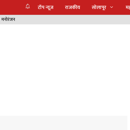
टॉप न्यूज
राजकीय
सोलापूर
महा
मनोरंजन