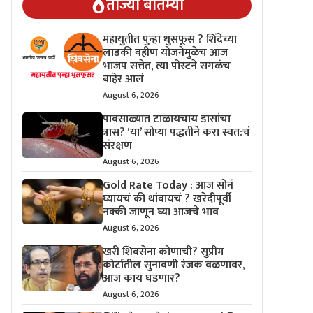
ताज्या बातम्या
महायुतीत पुन्हा धुसफूस ? शिंदेंच्या
लाडकी बहीण योजनेमुळेच आज
भाजप सत्तेत, त्या पोस्टने सगळंच
बाहेर आलं
August 6, 2026
पावसाळ्यात टाळायचाय डासांचा
त्रास? ‘या’ सोप्या पद्धतीने करा स्वत:चं
संरक्षण
August 6, 2026
Gold Rate Today : आज सोनं
घ्यायचं की थांबायचं ? खरेदीपूर्वी
नक्की जाणून घ्या आजचे भाव
August 6, 2026
खरी शिवसेना कोणाची? सुप्रीम
कोर्टातील सुनावणी रंजक वळणावर,
आज काय घडणार?
August 6, 2026