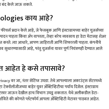
े बंद केले जाऊ शकते.
nologies काय आहे?
्स प्रदान केले आहे, जे फेसबुक आणि इंस्टाग्रामच्या बाहेर युजर्सच्या
ादन पाहता किंवा अ‍ॅप वापरता, तेव्हा बरेच व्यवसाय हा डेटा मेटासह शेअर
त करते. त्या आधारे, आपण जाहिराती आणि शिफारसी पाहता. कंपनीचे
ुधारण्यासाठी आहे, परंतु युजर्सना यावर पूर्ण नियंत्रणही देण्यात आले
ीत आहेत हे कसे तपासावे?
y वर जा, नंतर सेटिंग्ज उघडा. तेथे आपल्याला अकाउंट्स सेंटरमध्ये
नॉलॉजीजच्या बाहेर युवर अ‍ॅक्टिव्हिटीचा पर्याय दिसेल. इंस्टाग्राम
सेंटरवर जाऊन देखील हाच विभाग उघडू शकतात. येथे अलीकडील डेटा-
 दर्शविते की कोणते प्लॅटफॉर्म आपला अ‍ॅक्टिव्हिटी मेटावर पाठवत आहेत.