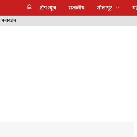
टॉप न्यूज
राजकीय
सोलापूर
महा
मनोरंजन