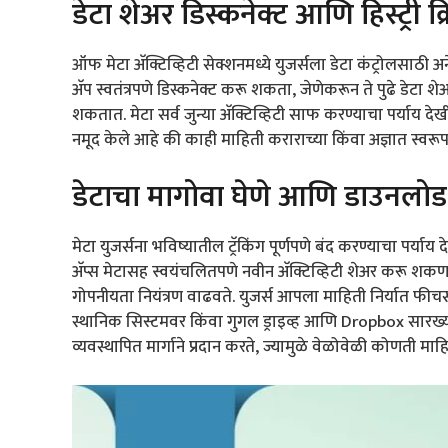
डेटा शेअर डिस्कनेक्ट आणि हिस्ट्री 
ऑफ मेटा अ‍ॅक्टिव्हिटी सेक्शनमध्ये युजर्सला डेटा कंट्रो
अ‍ॅप स्वतंत्रपणे डिस्कनेक्ट करू शकता, जेणेकरून ते पुढे डे
शकतात. मेटा सर्व जुन्या अ‍ॅक्टिव्हिटी साफ करण्याचा पर्याय देखी
नमूद केले आहे की काही माहिती कराराच्या किंवा अज्ञात स्वरूप
डेटाचा मागोवा घेणे आणि डाउनलोड
मेटा युजर्सना भविष्यातील ट्रॅकिंग पूर्णपणे बंद करण्याचा पर्या
अ‍ॅप्स मेटासह स्वयंचलितपणे नवीन अ‍ॅक्टिव्हिटी शेअर करू शक
गोपनीयता नियंत्रण वाढवते. युजर्स आपला माहिती निर्यात फी
स्थानिक सिस्टमवर किंवा गुगल ड्राइव्ह आणि Dropbox सारख्
व्यवस्थापित मार्गाने प्रदान करते, ज्यामुळे वेळोवेळी कोणती मा