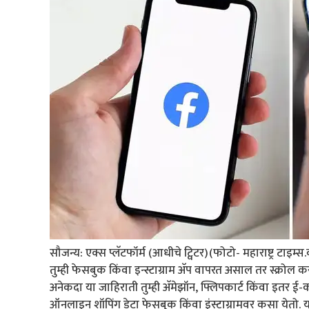
सौजन्य: एक्स प्लॅटफॉर्म (आधीचे ट्विटर)(फोटो- महाराष्ट्र टाइम्स
तुम्ही फेसबुक किंवा इन्स्टाग्राम अ‍ॅप वापरत असाल तर स्क्र
अनेकदा या जाहिराती तुम्ही अ‍ॅमेझॉन, फ्लिपकार्ट किंवा इतर ई
ऑनलाइन शॉपिंग डेटा फेसबुक किंवा इंस्टाग्रामवर कसा येतो. या