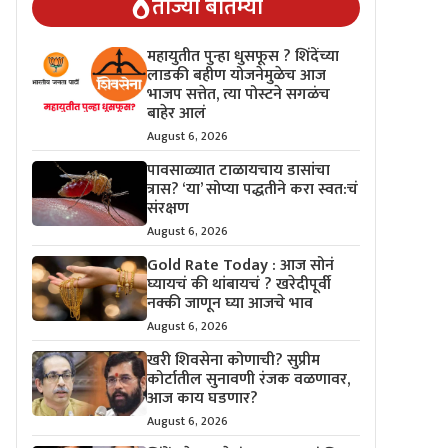
ताज्या बातम्या
महायुतीत पुन्हा धुसफूस ? शिंदेंच्या
लाडकी बहीण योजनेमुळेच आज
भाजप सत्तेत, त्या पोस्टने सगळंच
बाहेर आलं
August 6, 2026
पावसाळ्यात टाळायचाय डासांचा
त्रास? ‘या’ सोप्या पद्धतीने करा स्वत:चं
संरक्षण
August 6, 2026
Gold Rate Today : आज सोनं
घ्यायचं की थांबायचं ? खरेदीपूर्वी
नक्की जाणून घ्या आजचे भाव
August 6, 2026
खरी शिवसेना कोणाची? सुप्रीम
कोर्टातील सुनावणी रंजक वळणावर,
आज काय घडणार?
August 6, 2026