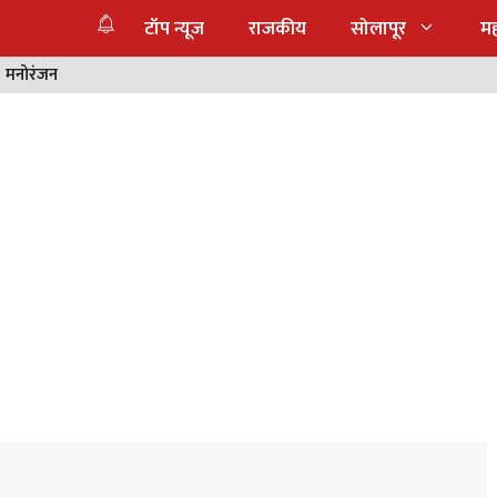
टॉप न्यूज
राजकीय
सोलापूर
महा
मनोरंजन