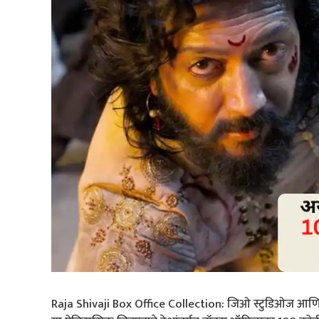
Raja Shivaji Box Office Collection: जिओ स्टुडिओज आणि मु