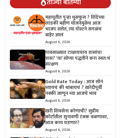
ताज्या बातम्या
महायुतीत पुन्हा धुसफूस ? शिंदेंच्या
लाडकी बहीण योजनेमुळेच आज
भाजप सत्तेत, त्या पोस्टने सगळंच
बाहेर आलं
August 6, 2026
पावसाळ्यात टाळायचाय डासांचा
त्रास? ‘या’ सोप्या पद्धतीने करा स्वत:चं
संरक्षण
August 6, 2026
Gold Rate Today : आज सोनं
घ्यायचं की थांबायचं ? खरेदीपूर्वी
नक्की जाणून घ्या आजचे भाव
August 6, 2026
खरी शिवसेना कोणाची? सुप्रीम
कोर्टातील सुनावणी रंजक वळणावर,
आज काय घडणार?
August 6, 2026