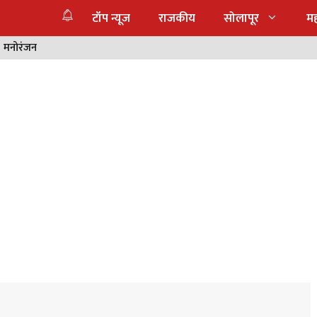
टॉप न्यूज
राजकीय
सोलापूर
महा
मनोरंजन