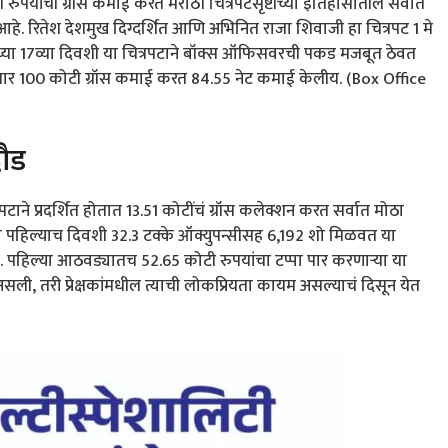
रुपयांची ग्रॉस कमाई करत मराठी चित्रपटसृष्टीच्या इतिहासातील सर्वात
हे. रितेश देशमुख दिग्दर्शित आणि अभिनित राजा शिवाजी हा चित्रपट 1 मे
र्शनाच्या 17व्या दिवशी या चित्रपटाने बॉक्स ऑफिसवरची पकड मजबूत ठेवत
सार 100 कोटी ग्रॉस कमाई करत 84.55 नेट कमाई केलीय. (Box Office
दौड
ित्रपटाने प्रदर्शित होतात 13.51 कोटींचं ग्रॉस कलेक्शन करत सर्वात मोठा
या पहिल्याच दिवशी 32.3 टक्के ऑक्युपन्सीसह 6,192 शो मिळवत या
ी. पहिल्या आठवड्यातच 52.65 कोटी रुपयांचा टप्पा पार करणाऱ्या या
ली, तरी प्रेक्षकांमधील त्याची लोकप्रियता कायम असल्याचं दिसून येत