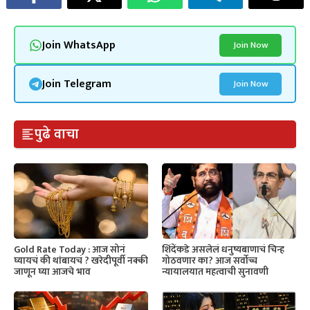
Join WhatsApp
Join Now
Join Telegram
Join Now
पुढे वाचा
Gold Rate Today : आज सोनं
शिंदेंकडे असलेलं धनुष्यबाणाचं चिन्ह
घ्यायचं की थांबायचं ? खरेदीपूर्वी नक्की
गोठवणार का? आज सर्वोच्च
जाणून घ्या आजचे भाव
न्यायालयात महत्वाची सुनावणी