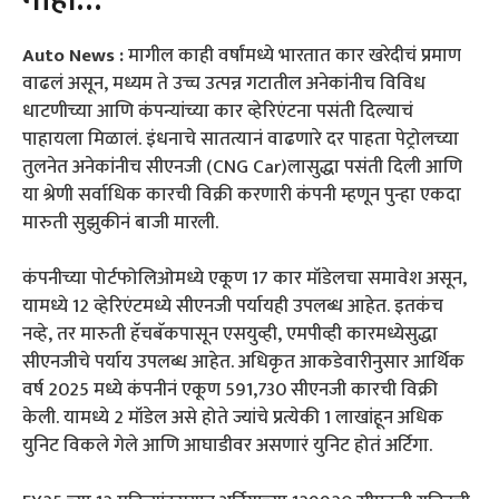
Auto News :
मागील काही वर्षांमध्ये भारतात कार खरेदीचं प्रमाण
वाढलं असून, मध्यम ते उच्च उत्पन्न गटातील अनेकांनीच विविध
धाटणीच्या आणि कंपन्यांच्या कार व्हेरिएंटना पसंती दिल्याचं
पाहायला मिळालं. इंधनाचे सातत्यानं वाढणारे दर पाहता पेट्रोलच्या
तुलनेत अनेकांनीच सीएनजी (CNG Car)लासुद्धा पसंती दिली आणि
या श्रेणी सर्वाधिक कारची विक्री करणारी कंपनी म्हणून पुन्हा एकदा
मारुती सुझुकीनं बाजी मारली.
कंपनीच्या पोर्टफोलिओमध्ये एकूण 17 कार मॉडेलचा समावेश असून,
यामध्ये 12 व्हेरिएंटमध्ये सीएनजी पर्यायही उपलब्ध आहेत. इतकंच
नव्हे, तर मारुती हॅचबॅकपासून एसयुव्ही, एमपीव्ही कारमध्येसुद्धा
सीएनजीचे पर्याय उपलब्ध आहेत. अधिकृत आकडेवारीनुसार आर्थिक
वर्ष 2025 मध्ये कंपनीनं एकूण 591,730 सीएनजी कारची विक्री
केली. यामध्ये 2 मॉडेल असे होते ज्यांचे प्रत्येकी 1 लाखांहून अधिक
युनिट विकले गेले आणि आघाडीवर असणारं युनिट होतं अर्टिगा.