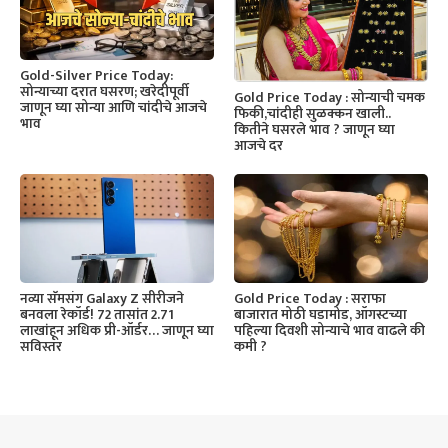
Gold-Silver Price Today:
सोन्याच्या दरात घसरण; खरेदीपूर्वी
Gold Price Today : सोन्याची चमक
जाणून घ्या सोन्या आणि चांदीचे आजचे
फिकी,चांदीही सुळक्कन खाली..
भाव
कितीने घसरले भाव ? जाणून घ्या
आजचे दर
नव्या सॅमसंग Galaxy Z सीरीजने
Gold Price Today : सराफा
बनवला रेकॉर्ड! 72 तासांत 2.71
बाजारात मोठी घडामोड, ऑगस्टच्या
लाखांहून अधिक प्री-ऑर्डर… जाणून घ्या
पहिल्या दिवशी सोन्याचे भाव वाढले की
सविस्तर
कमी ?