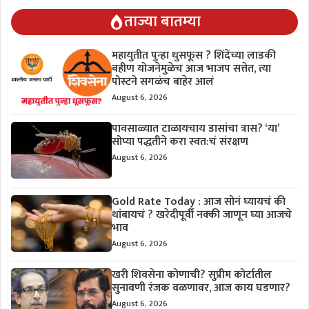
ताज्या बातम्या
महायुतीत पुन्हा धुसफूस ? शिंदेंच्या लाडकी
बहीण योजनेमुळेच आज भाजप सत्तेत, त्या
पोस्टने सगळंच बाहेर आलं
August 6, 2026
पावसाळ्यात टाळायचाय डासांचा त्रास? ‘या’
सोप्या पद्धतीने करा स्वत:चं संरक्षण
August 6, 2026
Gold Rate Today : आज सोनं घ्यायचं की
थांबायचं ? खरेदीपूर्वी नक्की जाणून घ्या आजचे
भाव
August 6, 2026
खरी शिवसेना कोणाची? सुप्रीम कोर्टातील
सुनावणी रंजक वळणावर, आज काय घडणार?
August 6, 2026