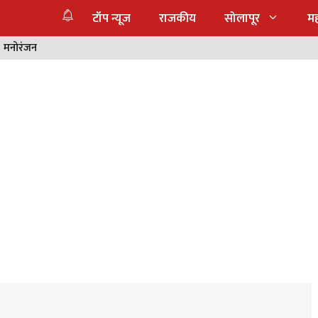
टॉप न्यूज
राजकीय
सोलापूर
महा
मनोरंजन