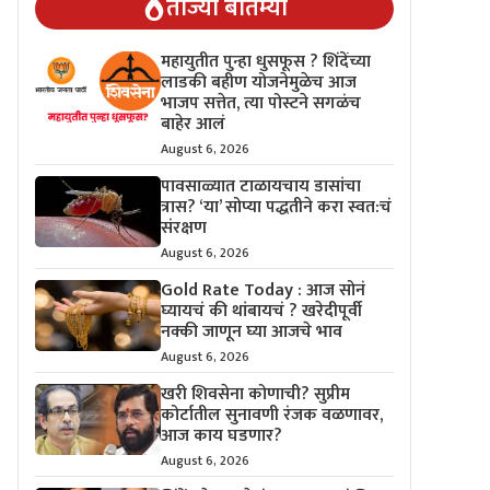
ताज्या बातम्या
महायुतीत पुन्हा धुसफूस ? शिंदेंच्या
लाडकी बहीण योजनेमुळेच आज
भाजप सत्तेत, त्या पोस्टने सगळंच
बाहेर आलं
August 6, 2026
पावसाळ्यात टाळायचाय डासांचा
त्रास? ‘या’ सोप्या पद्धतीने करा स्वत:चं
संरक्षण
August 6, 2026
Gold Rate Today : आज सोनं
घ्यायचं की थांबायचं ? खरेदीपूर्वी
नक्की जाणून घ्या आजचे भाव
August 6, 2026
खरी शिवसेना कोणाची? सुप्रीम
कोर्टातील सुनावणी रंजक वळणावर,
आज काय घडणार?
August 6, 2026