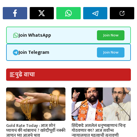
Join WhatsApp
Join Now
Join Telegram
Join Now
पुढे वाचा
Gold Rate Today : आज सोनं
शिंदेंकडे असलेलं धनुष्यबाणाचं चिन्ह
घ्यायचं की थांबायचं ? खरेदीपूर्वी नक्की
गोठवणार का? आज सर्वोच्च
जाणून घ्या आजचे भाव
न्यायालयात महत्वाची सुनावणी