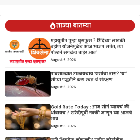
ताज्या बातम्या
महायुतीत पुन्हा धुसफूस ? शिंदेंच्या लाडकी
बहीण योजनेमुळेच आज भाजप सत्तेत, त्या
पोस्टने सगळंच बाहेर आलं
August 6, 2026
पावसाळ्यात टाळायचाय डासांचा त्रास? ‘या’
सोप्या पद्धतीने करा स्वत:चं संरक्षण
August 6, 2026
Gold Rate Today : आज सोनं घ्यायचं की
थांबायचं ? खरेदीपूर्वी नक्की जाणून घ्या आजचे
भाव
August 6, 2026