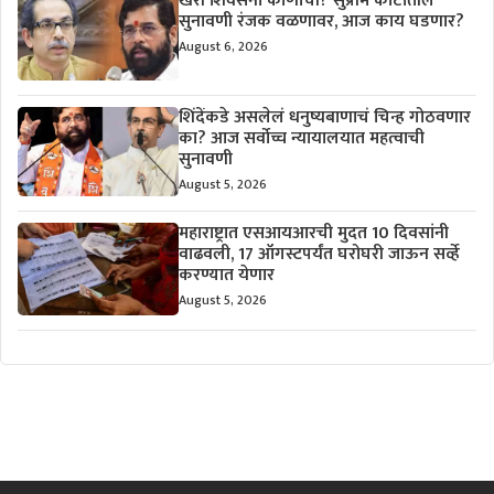
खरी शिवसेना कोणाची? सुप्रीम कोर्टातील
सुनावणी रंजक वळणावर, आज काय घडणार?
August 6, 2026
शिंदेंकडे असलेलं धनुष्यबाणाचं चिन्ह गोठवणार
का? आज सर्वोच्च न्यायालयात महत्वाची
सुनावणी
August 5, 2026
महाराष्ट्रात एसआयआरची मुदत 10 दिवसांनी
वाढवली, 17 ऑगस्टपर्यंत घरोघरी जाऊन सर्व्हे
करण्यात येणार
August 5, 2026