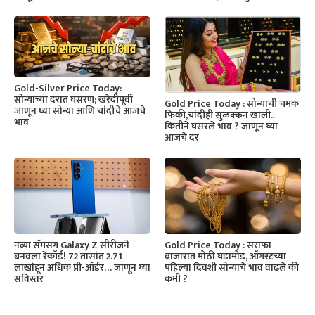
Gold-Silver Price Today:
सोन्याच्या दरात घसरण; खरेदीपूर्वी
Gold Price Today : सोन्याची चमक
जाणून घ्या सोन्या आणि चांदीचे आजचे
फिकी,चांदीही सुळक्कन खाली..
भाव
कितीने घसरले भाव ? जाणून घ्या
आजचे दर
नव्या सॅमसंग Galaxy Z सीरीजने
Gold Price Today : सराफा
बनवला रेकॉर्ड! 72 तासांत 2.71
बाजारात मोठी घडामोड, ऑगस्टच्या
लाखांहून अधिक प्री-ऑर्डर… जाणून घ्या
पहिल्या दिवशी सोन्याचे भाव वाढले की
सविस्तर
कमी ?