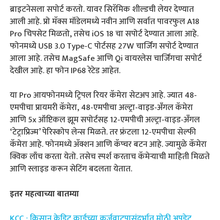
ब्राइटनेसला सपोर्ट करतो. यावर सिरॅमिक शील्डची लेयर देण्यात
आली आहे. प्रो मॅक्स मॉडेलमध्ये नवीन आणि सर्वात पावरफुल A18
Pro चिपसेट मिळतो, तसेच iOS 18 चा सपोर्ट देण्यात आला आहे.
फोनमध्ये USB 3.0 Type-C पोर्टसह 27W चार्जिंग सपोर्ट देण्यात
आला आहे. तसेच MagSafe आणि Qi वायरलेस चार्जिंगचा सपोर्ट
देखील आहे. हा फोन IP68 रेटेड आहेत.
या Pro आयफोनमध्ये ट्रिपल रियर कॅमेरा सेटअप आहे. ज्यात 48-
एमपीचा प्रायमरी कॅमेरा, 48-एमपीचा अल्ट्रा-वाइड-अँगल कॅमेरा
आणि 5x ऑप्टिकल झूम सपोर्टसह 12-एमपीची अल्ट्रा-वाइड-अँगल
‘टेट्राप्रिज्म’ पेरिस्कोप लेन्स मिळते. तर फ्रंटला 12-एमपीचा सेल्फी
कॅमेरा आहे. फोनमध्ये अ‍ॅक्शन आणि कॅप्चर बटन आहे. ज्यामुळे कॅमेरा
क्विक लाँच करता येतो. तसेच स्पर्श करताच कॅमेऱ्याची माहिती मिळते
आणि स्लाइड करून सेटिंग बदलता येतात.
इतर महत्वाच्या बातम्या
KCC : किसान क्रेडिट कार्डच्या कर्जवाटपासंदर्भात मोठी अपडेट