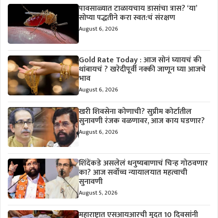
पावसाळ्यात टाळायचाय डासांचा त्रास? ‘या’
सोप्या पद्धतीने करा स्वत:चं संरक्षण
August 6, 2026
Gold Rate Today : आज सोनं घ्यायचं की
थांबायचं ? खरेदीपूर्वी नक्की जाणून घ्या आजचे
भाव
August 6, 2026
खरी शिवसेना कोणाची? सुप्रीम कोर्टातील
सुनावणी रंजक वळणावर, आज काय घडणार?
August 6, 2026
शिंदेंकडे असलेलं धनुष्यबाणाचं चिन्ह गोठवणार
का? आज सर्वोच्च न्यायालयात महत्वाची
सुनावणी
August 5, 2026
महाराष्ट्रात एसआयआरची मुदत 10 दिवसांनी