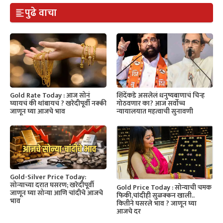
पुढे वाचा
Gold Rate Today : आज सोनं
शिंदेंकडे असलेलं धनुष्यबाणाचं चिन्ह
घ्यायचं की थांबायचं ? खरेदीपूर्वी नक्की
गोठवणार का? आज सर्वोच्च
जाणून घ्या आजचे भाव
न्यायालयात महत्वाची सुनावणी
Gold-Silver Price Today:
सोन्याच्या दरात घसरण; खरेदीपूर्वी
Gold Price Today : सोन्याची चमक
जाणून घ्या सोन्या आणि चांदीचे आजचे
फिकी,चांदीही सुळक्कन खाली..
भाव
कितीने घसरले भाव ? जाणून घ्या
आजचे दर