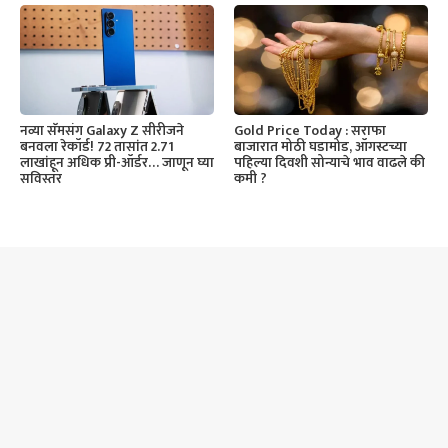
नव्या सॅमसंग Galaxy Z सीरीजने
Gold Price Today : सराफा
बनवला रेकॉर्ड! 72 तासांत 2.71
बाजारात मोठी घडामोड, ऑगस्टच्या
लाखांहून अधिक प्री-ऑर्डर… जाणून घ्या
पहिल्या दिवशी सोन्याचे भाव वाढले की
सविस्तर
कमी ?