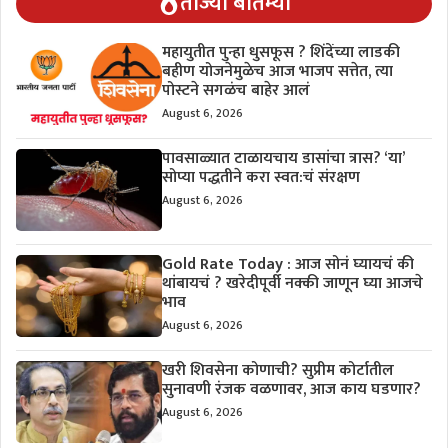
ताज्या बातम्या
महायुतीत पुन्हा धुसफूस ? शिंदेंच्या लाडकी
बहीण योजनेमुळेच आज भाजप सत्तेत, त्या
पोस्टने सगळंच बाहेर आलं
August 6, 2026
पावसाळ्यात टाळायचाय डासांचा त्रास? ‘या’
सोप्या पद्धतीने करा स्वत:चं संरक्षण
August 6, 2026
Gold Rate Today : आज सोनं घ्यायचं की
थांबायचं ? खरेदीपूर्वी नक्की जाणून घ्या आजचे
भाव
August 6, 2026
खरी शिवसेना कोणाची? सुप्रीम कोर्टातील
सुनावणी रंजक वळणावर, आज काय घडणार?
August 6, 2026