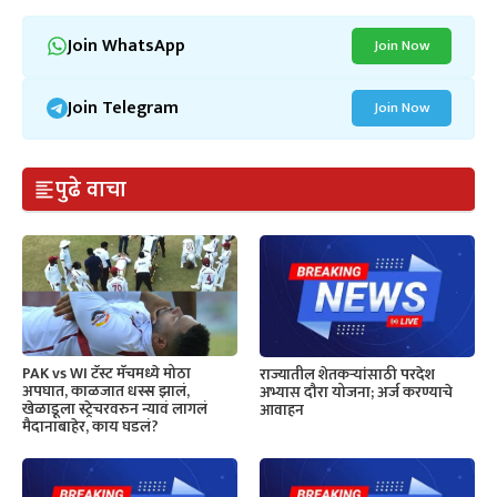
Join WhatsApp
Join Now
Join Telegram
Join Now
पुढे वाचा
PAK vs WI टॅस्ट मॅचमध्ये मोठा
राज्यातील शेतकऱ्यांसाठी परदेश
अपघात, काळजात धस्स झालं,
अभ्यास दौरा योजना; अर्ज करण्याचे
खेळाडूला स्ट्रेचरवरुन न्यावं लागलं
आवाहन
मैदानाबाहेर, काय घडलं?